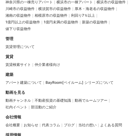
神奈川県の一棟売りアパート
横浜市の一棟アパート
横浜市の収益物件
川崎市の収益物件
横須賀市の収益物件
厚木・海老名の収益物件
湘南の収益物件
相模原市の収益物件
利回り7％以上
1億円以上の収益物件
1億円未満の収益物件
新築の収益物件
値下り収益物件
管理
賃貸管理について
賃貸
賃貸検索サイト
仲介業者様向け
建築
アパート建築について
BayRoom[ベイルーム] シリーズについて
動画を見る
動画チャンネル
不動産投資の基礎知識
動画でルームツアー
社内イベント
部活動のご紹介
会社情報
会社概要
お知らせ
代表コラム
ブログ
当社の想い
よくある質問
採用情報