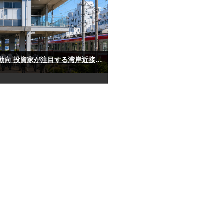
【金沢文庫駅】不動産投資の市場動向 投資家が注目する湾岸近接エリアのアパート投資ポテンシャル