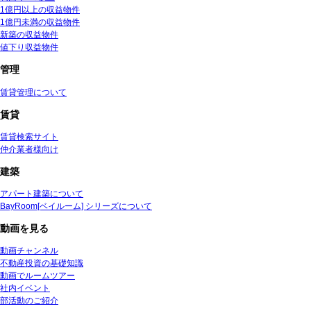
1億円以上の収益物件
1億円未満の収益物件
新築の収益物件
値下り収益物件
管理
賃貸管理について
賃貸
賃貸検索サイト
仲介業者様向け
建築
アパート建築について
BayRoom[ベイルーム] シリーズについて
動画を見る
動画チャンネル
不動産投資の基礎知識
動画でルームツアー
社内イベント
部活動のご紹介