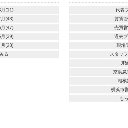
月(11)
代表ブ
月(43)
賃貸管理
月(47)
売買営業
月(39)
過去ブロ
月(28)
現場管
みる
スタッフブ
JR
京浜急行
相模鉄
横浜市営
も