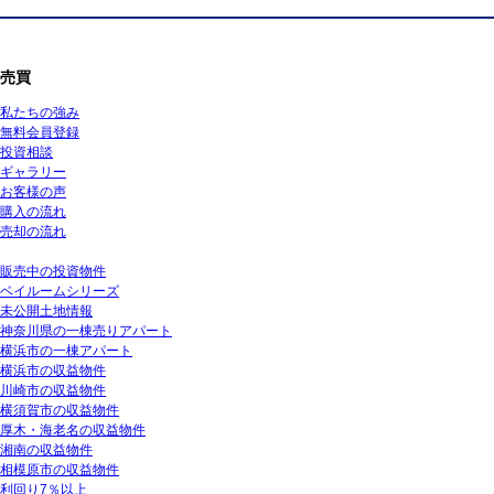
売買
私たちの強み
無料会員登録
投資相談
ギャラリー
お客様の声
購入の流れ
売却の流れ
販売中の投資物件
ベイルームシリーズ
未公開土地情報
神奈川県の一棟売りアパート
横浜市の一棟アパート
横浜市の収益物件
川崎市の収益物件
横須賀市の収益物件
厚木・海老名の収益物件
湘南の収益物件
相模原市の収益物件
利回り7％以上