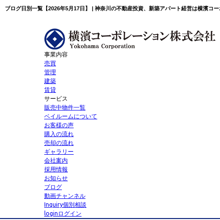
ブログ日別一覧【2026年5月17日】 | 神奈川の不動産投資、新築アパート経営は横濱コ
事業内容
売買
管理
建築
賃貸
サービス
販売中物件一覧
ベイルームについて
お客様の声
購入の流れ
売却の流れ
ギャラリー
会社案内
採用情報
お知らせ
ブログ
動画チャンネル
Inquiry
個別相談
login
ログイン