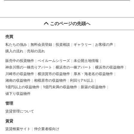
このページの先頭へ
売買
私たちの強み
無料会員登録
投資相談
ギャラリー
お客様の声
購入の流れ
売却の流れ
販売中の投資物件
ベイルームシリーズ
未公開土地情報
神奈川県の一棟売りアパート
横浜市の一棟アパート
横浜市の収益物件
川崎市の収益物件
横須賀市の収益物件
厚木・海老名の収益物件
湘南の収益物件
相模原市の収益物件
利回り7％以上
1億円以上の収益物件
1億円未満の収益物件
新築の収益物件
値下り収益物件
管理
賃貸管理について
賃貸
賃貸検索サイト
仲介業者様向け