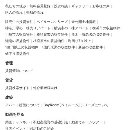
私たちの強み
無料会員登録
投資相談
ギャラリー
お客様の声
購入の流れ
売却の流れ
販売中の投資物件
ベイルームシリーズ
未公開土地情報
神奈川県の一棟売りアパート
横浜市の一棟アパート
横浜市の収益物件
川崎市の収益物件
横須賀市の収益物件
厚木・海老名の収益物件
湘南の収益物件
相模原市の収益物件
利回り7％以上
1億円以上の収益物件
1億円未満の収益物件
新築の収益物件
値下り収益物件
管理
賃貸管理について
賃貸
賃貸検索サイト
仲介業者様向け
建築
アパート建築について
BayRoom[ベイルーム] シリーズについて
動画を見る
動画チャンネル
不動産投資の基礎知識
動画でルームツアー
社内イベント
部活動のご紹介