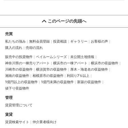
このページの先頭へ
売買
私たちの強み
無料会員登録
投資相談
ギャラリー
お客様の声
購入の流れ
売却の流れ
販売中の投資物件
ベイルームシリーズ
未公開土地情報
神奈川県の一棟売りアパート
横浜市の一棟アパート
横浜市の収益物件
川崎市の収益物件
横須賀市の収益物件
厚木・海老名の収益物件
湘南の収益物件
相模原市の収益物件
利回り7％以上
1億円以上の収益物件
1億円未満の収益物件
新築の収益物件
値下り収益物件
管理
賃貸管理について
賃貸
賃貸検索サイト
仲介業者様向け