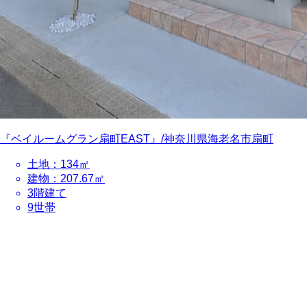
『ベイルームグラン扇町EAST』/神奈川県海⽼名市扇町
土地：134㎡
建物：207.67㎡
3階建て
9世帯