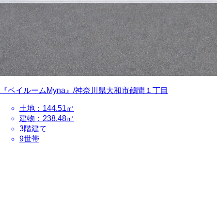
県⼤和市鶴間１丁⽬