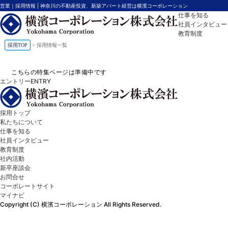
私たちについて
営業｜採用情報 | 神奈川の不動産投資、新築アパート経営は横濱コーポレーション
仕事を知る
社員インタビュー
教育制度
社内活動
採用TOP
>
採用情報一覧
新卒座談会
お問合せ
ENTRY
こちらの特集ページは準備中です
エントリー
ENTRY
採用トップ
私たちについて
仕事を知る
社員インタビュー
教育制度
社内活動
新卒座談会
お問合せ
コーポレートサイト
マイナビ
Copyright (C) 横濱コーポレーション All Rights Reserved.