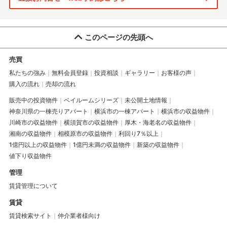
このページの先頭へ
売買
私たちの強み
無料会員登録
投資相談
ギャラリー
お客様の声
購入の流れ
売却の流れ
販売中の投資物件
ベイルームシリーズ
未公開土地情報
神奈川県の一棟売りアパート
横浜市の一棟アパート
横浜市の収益物件
川崎市の収益物件
横須賀市の収益物件
厚木・海老名の収益物件
湘南の収益物件
相模原市の収益物件
利回り7％以上
1億円以上の収益物件
1億円未満の収益物件
新築の収益物件
値下り収益物件
管理
賃貸管理について
賃貸
賃貸検索サイト
仲介業者様向け