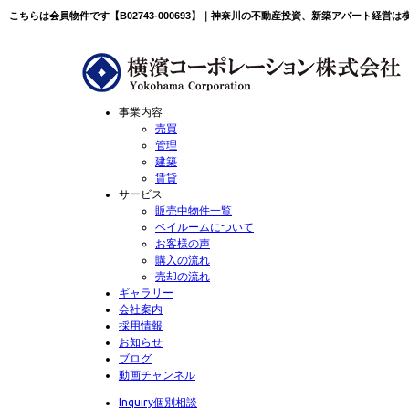
こちらは会員物件です【B02743-000693】｜神奈川の不動産投資、新築アパート経営
事業内容
売買
管理
建築
賃貸
サービス
販売中物件一覧
ベイルームについて
お客様の声
購入の流れ
売却の流れ
ギャラリー
会社案内
採用情報
お知らせ
ブログ
動画チャンネル
Inquiry
個別相談