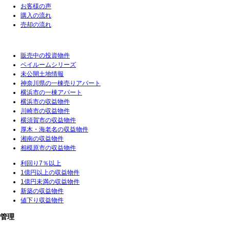
お客様の声
購入の流れ
売却の流れ
販売中の投資物件
ベイルームシリーズ
未公開土地情報
神奈川県の一棟売りアパート
横浜市の一棟アパート
横浜市の収益物件
川崎市の収益物件
横須賀市の収益物件
厚木・海老名の収益物件
湘南の収益物件
相模原市の収益物件
利回り7％以上
1億円以上の収益物件
1億円未満の収益物件
新築の収益物件
値下り収益物件
管理