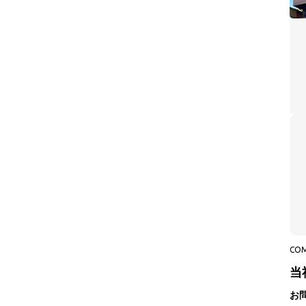
CO
当
お