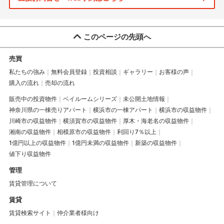
このページの先頭へ
売買
私たちの強み
無料会員登録
投資相談
ギャラリー
お客様の声
購入の流れ
売却の流れ
販売中の投資物件
ベイルームシリーズ
未公開土地情報
神奈川県の一棟売りアパート
横浜市の一棟アパート
横浜市の収益物件
川崎市の収益物件
横須賀市の収益物件
厚木・海老名の収益物件
湘南の収益物件
相模原市の収益物件
利回り7％以上
1億円以上の収益物件
1億円未満の収益物件
新築の収益物件
値下り収益物件
管理
賃貸管理について
賃貸
賃貸検索サイト
仲介業者様向け