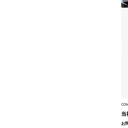
CO
当
お