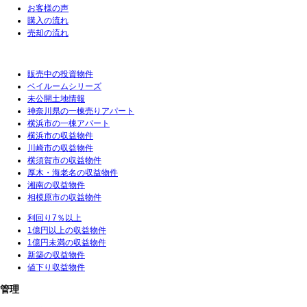
お客様の声
購入の流れ
売却の流れ
販売中の投資物件
ベイルームシリーズ
未公開土地情報
神奈川県の一棟売りアパート
横浜市の一棟アパート
横浜市の収益物件
川崎市の収益物件
横須賀市の収益物件
厚木・海老名の収益物件
湘南の収益物件
相模原市の収益物件
利回り7％以上
1億円以上の収益物件
1億円未満の収益物件
新築の収益物件
値下り収益物件
管理