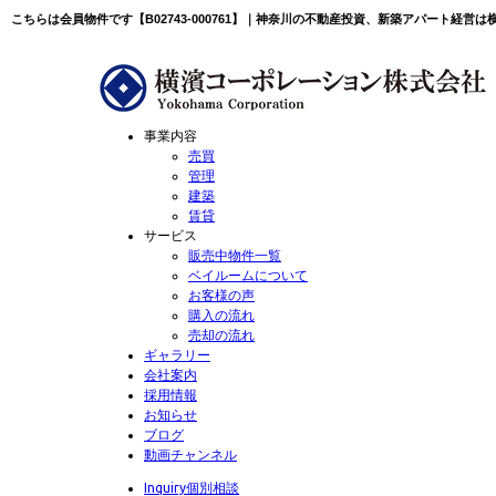
こちらは会員物件です【B02743-000761】｜神奈川の不動産投資、新築アパート経営
事業内容
売買
管理
建築
賃貸
サービス
販売中物件一覧
ベイルームについて
お客様の声
購入の流れ
売却の流れ
ギャラリー
会社案内
採用情報
お知らせ
ブログ
動画チャンネル
Inquiry
個別相談