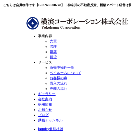
こちらは会員物件です【B02743-000778】｜神奈川の不動産投資、新築アパート経営
事業内容
売買
管理
建築
賃貸
サービス
販売中物件一覧
ベイルームについて
お客様の声
購入の流れ
売却の流れ
ギャラリー
会社案内
採用情報
お知らせ
ブログ
動画チャンネル
Inquiry
個別相談