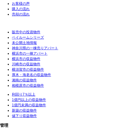
お客様の声
購入の流れ
売却の流れ
販売中の投資物件
ベイルームシリーズ
未公開土地情報
神奈川県の一棟売りアパート
横浜市の一棟アパート
横浜市の収益物件
川崎市の収益物件
横須賀市の収益物件
厚木・海老名の収益物件
湘南の収益物件
相模原市の収益物件
利回り7％以上
1億円以上の収益物件
1億円未満の収益物件
新築の収益物件
値下り収益物件
管理