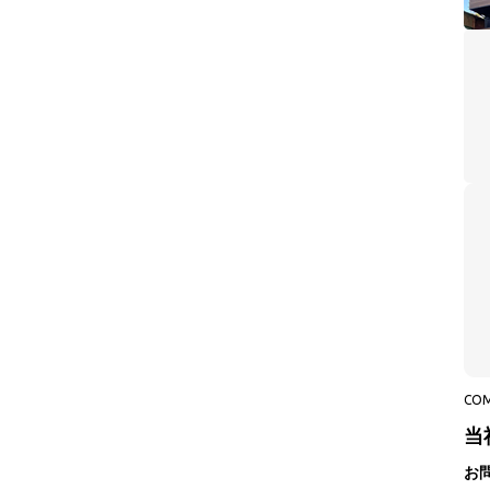
CO
当
お