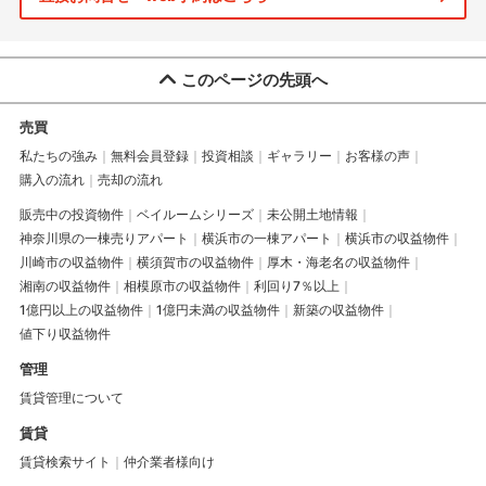
このページの先頭へ
売買
私たちの強み
無料会員登録
投資相談
ギャラリー
お客様の声
購入の流れ
売却の流れ
販売中の投資物件
ベイルームシリーズ
未公開土地情報
神奈川県の一棟売りアパート
横浜市の一棟アパート
横浜市の収益物件
川崎市の収益物件
横須賀市の収益物件
厚木・海老名の収益物件
湘南の収益物件
相模原市の収益物件
利回り7％以上
1億円以上の収益物件
1億円未満の収益物件
新築の収益物件
値下り収益物件
管理
賃貸管理について
賃貸
賃貸検索サイト
仲介業者様向け