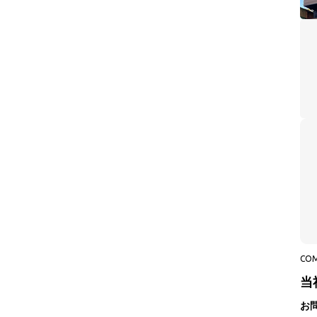
CO
当
お