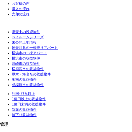
お客様の声
購入の流れ
売却の流れ
販売中の投資物件
ベイルームシリーズ
未公開土地情報
神奈川県の一棟売りアパート
横浜市の一棟アパート
横浜市の収益物件
川崎市の収益物件
横須賀市の収益物件
厚木・海老名の収益物件
湘南の収益物件
相模原市の収益物件
利回り7％以上
1億円以上の収益物件
1億円未満の収益物件
新築の収益物件
値下り収益物件
管理