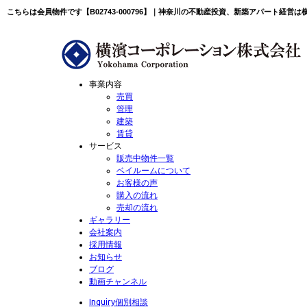
こちらは会員物件です【B02743-000796】｜神奈川の不動産投資、新築アパート経営
事業内容
売買
管理
建築
賃貸
サービス
販売中物件一覧
ベイルームについて
お客様の声
購入の流れ
売却の流れ
ギャラリー
会社案内
採用情報
お知らせ
ブログ
動画チャンネル
Inquiry
個別相談