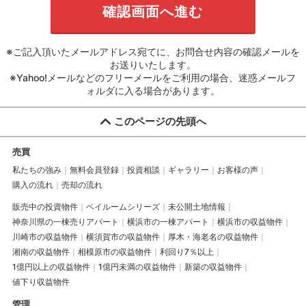
※ご記入頂いたメールアドレス宛てに、お問合せ内容の確認メールを
お送りいたします。
※Yahoo!メールなどのフリーメールをご利用の場合、迷惑メールフ
ォルダに入る場合があります。
このページの先頭へ
売買
私たちの強み
無料会員登録
投資相談
ギャラリー
お客様の声
購入の流れ
売却の流れ
販売中の投資物件
ベイルームシリーズ
未公開土地情報
神奈川県の一棟売りアパート
横浜市の一棟アパート
横浜市の収益物件
川崎市の収益物件
横須賀市の収益物件
厚木・海老名の収益物件
湘南の収益物件
相模原市の収益物件
利回り7％以上
1億円以上の収益物件
1億円未満の収益物件
新築の収益物件
値下り収益物件
管理