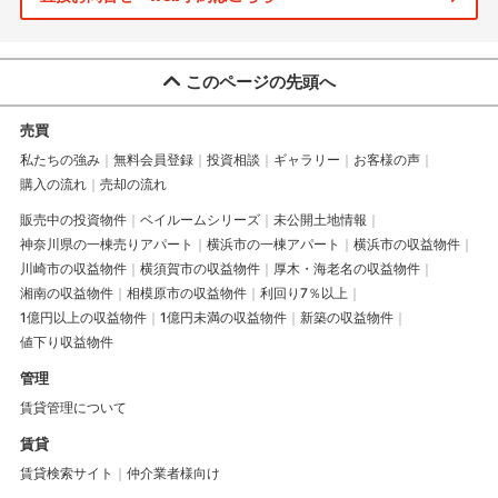
このページの先頭へ
売買
私たちの強み
無料会員登録
投資相談
ギャラリー
お客様の声
購入の流れ
売却の流れ
販売中の投資物件
ベイルームシリーズ
未公開土地情報
神奈川県の一棟売りアパート
横浜市の一棟アパート
横浜市の収益物件
川崎市の収益物件
横須賀市の収益物件
厚木・海老名の収益物件
湘南の収益物件
相模原市の収益物件
利回り7％以上
1億円以上の収益物件
1億円未満の収益物件
新築の収益物件
値下り収益物件
管理
賃貸管理について
賃貸
賃貸検索サイト
仲介業者様向け