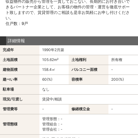
収益物件の販売から管理を一貫しておこない、長期的にお付き合いで
きるパートナー企業として、お客様の物件の管理・運営を徹底サポー
ト致しますので、賃貸管理のご相談も是非お気軽にお申し付けくださ
い。
住戸数：9戸
詳細情報
完成年
1990年2月築
土地面積
105.62m²
土地権利
所有権
建物面積
158.4㎡
バルコニー面積
-
建ぺい率
60(%)
容積率
200(%)
駐車場
なし
現況/引渡し
賃貸中/相談
管理費等
-
修繕積立金
-
管理形態：-
管理態様
管理組合：-
管理会社：-