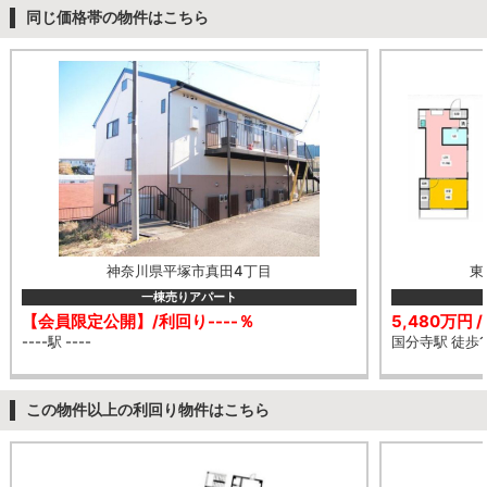
同じ価格帯の物件はこちら
神奈川県平塚市真田4丁目
東
一棟売りアパート
【会員限定公開】/利回り----％
5,480万円 
----駅 ----
国分寺駅 徒歩1
この物件以上の利回り物件はこちら