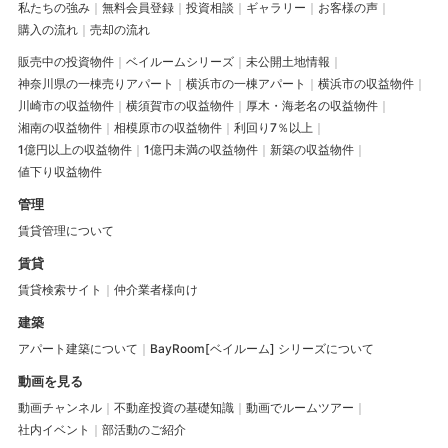
私たちの強み
無料会員登録
投資相談
ギャラリー
お客様の声
購入の流れ
売却の流れ
販売中の投資物件
ベイルームシリーズ
未公開土地情報
神奈川県の一棟売りアパート
横浜市の一棟アパート
横浜市の収益物件
川崎市の収益物件
横須賀市の収益物件
厚木・海老名の収益物件
湘南の収益物件
相模原市の収益物件
利回り7％以上
1億円以上の収益物件
1億円未満の収益物件
新築の収益物件
値下り収益物件
管理
賃貸管理について
賃貸
賃貸検索サイト
仲介業者様向け
建築
アパート建築について
BayRoom[ベイルーム] シリーズについて
動画を見る
動画チャンネル
不動産投資の基礎知識
動画でルームツアー
社内イベント
部活動のご紹介