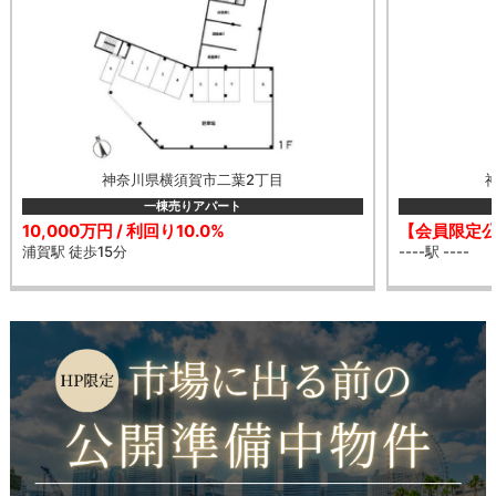
神奈川県横須賀市二葉2丁目
一棟売りアパート
10,000万円 / 利回り10.0%
【会員限定公開
浦賀駅 徒歩15分
----駅 ----