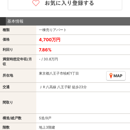
基本情報
種類
一棟売りアパート
4,700万円
価格
7.86%
利回り
満室時想定年収/月
- / 30.8万円
収
東京都八王子市暁町1丁目
所在地
MAP
交通
ＪＲ八高線 八王子駅 徒歩23分
間取り
構造/総戸数
S造/9戸
階数
地上3階建