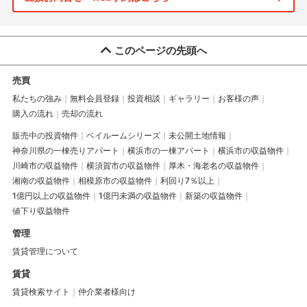
このページの先頭へ
売買
私たちの強み
無料会員登録
投資相談
ギャラリー
お客様の声
購入の流れ
売却の流れ
販売中の投資物件
ベイルームシリーズ
未公開土地情報
神奈川県の一棟売りアパート
横浜市の一棟アパート
横浜市の収益物件
川崎市の収益物件
横須賀市の収益物件
厚木・海老名の収益物件
湘南の収益物件
相模原市の収益物件
利回り7％以上
1億円以上の収益物件
1億円未満の収益物件
新築の収益物件
値下り収益物件
管理
賃貸管理について
賃貸
賃貸検索サイト
仲介業者様向け