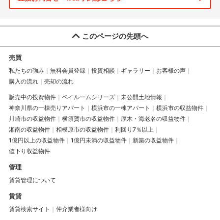
このページの先頭へ
売買
私たちの強み
無料会員登録
投資相談
ギャラリー
お客様の声
購入の流れ
売却の流れ
販売中の投資物件
ベイルームシリーズ
未公開土地情報
神奈川県の一棟売りアパート
横浜市の一棟アパート
横浜市の収益物件
川崎市の収益物件
横須賀市の収益物件
厚木・海老名の収益物件
湘南の収益物件
相模原市の収益物件
利回り7％以上
1億円以上の収益物件
1億円未満の収益物件
新築の収益物件
値下り収益物件
管理
賃貸管理について
賃貸
賃貸検索サイト
仲介業者様向け