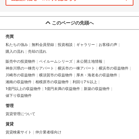
このページの先頭へ
売買
私たちの強み
無料会員登録
投資相談
ギャラリー
お客様の声
購入の流れ
売却の流れ
販売中の投資物件
ベイルームシリーズ
未公開土地情報
神奈川県の一棟売りアパート
横浜市の一棟アパート
横浜市の収益物件
川崎市の収益物件
横須賀市の収益物件
厚木・海老名の収益物件
湘南の収益物件
相模原市の収益物件
利回り7％以上
1億円以上の収益物件
1億円未満の収益物件
新築の収益物件
値下り収益物件
管理
賃貸管理について
賃貸
賃貸検索サイト
仲介業者様向け