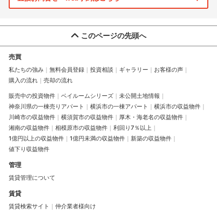
このページの先頭へ
売買
私たちの強み
無料会員登録
投資相談
ギャラリー
お客様の声
購入の流れ
売却の流れ
販売中の投資物件
ベイルームシリーズ
未公開土地情報
神奈川県の一棟売りアパート
横浜市の一棟アパート
横浜市の収益物件
川崎市の収益物件
横須賀市の収益物件
厚木・海老名の収益物件
湘南の収益物件
相模原市の収益物件
利回り7％以上
1億円以上の収益物件
1億円未満の収益物件
新築の収益物件
値下り収益物件
管理
賃貸管理について
賃貸
賃貸検索サイト
仲介業者様向け