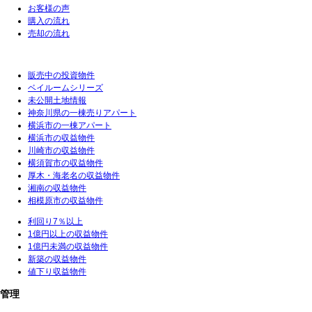
お客様の声
購入の流れ
売却の流れ
販売中の投資物件
ベイルームシリーズ
未公開土地情報
神奈川県の一棟売りアパート
横浜市の一棟アパート
横浜市の収益物件
川崎市の収益物件
横須賀市の収益物件
厚木・海老名の収益物件
湘南の収益物件
相模原市の収益物件
利回り7％以上
1億円以上の収益物件
1億円未満の収益物件
新築の収益物件
値下り収益物件
管理