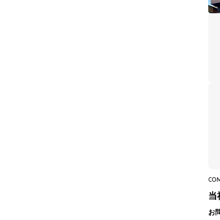
CO
当
お