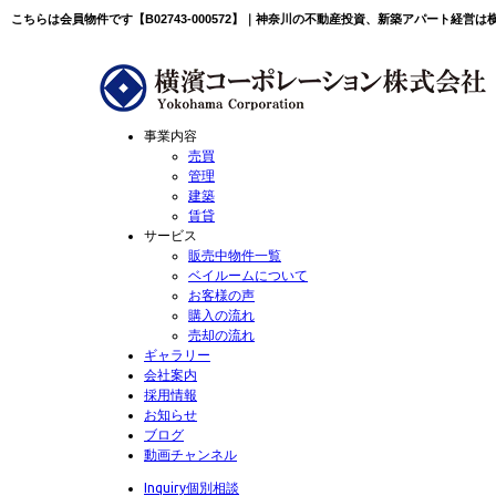
こちらは会員物件です【B02743-000572】｜神奈川の不動産投資、新築アパート経営
事業内容
売買
管理
建築
賃貸
サービス
販売中物件一覧
ベイルームについて
お客様の声
購入の流れ
売却の流れ
ギャラリー
会社案内
採用情報
お知らせ
ブログ
動画チャンネル
Inquiry
個別相談