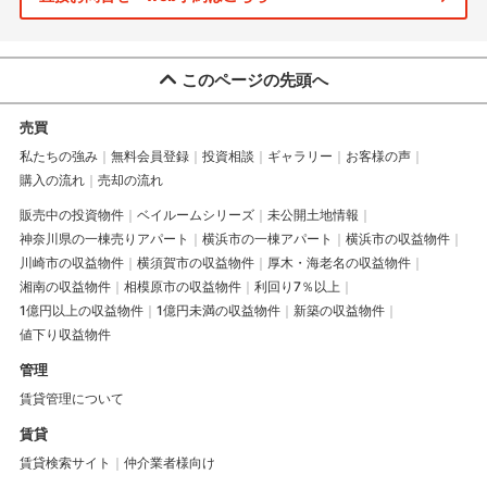
このページの先頭へ
売買
私たちの強み
無料会員登録
投資相談
ギャラリー
お客様の声
購入の流れ
売却の流れ
販売中の投資物件
ベイルームシリーズ
未公開土地情報
神奈川県の一棟売りアパート
横浜市の一棟アパート
横浜市の収益物件
川崎市の収益物件
横須賀市の収益物件
厚木・海老名の収益物件
湘南の収益物件
相模原市の収益物件
利回り7％以上
1億円以上の収益物件
1億円未満の収益物件
新築の収益物件
値下り収益物件
管理
賃貸管理について
賃貸
賃貸検索サイト
仲介業者様向け