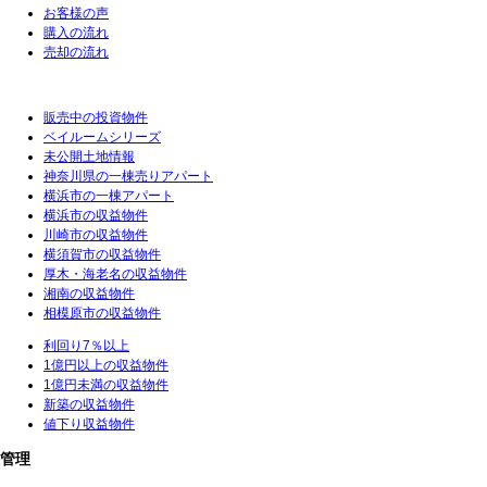
お客様の声
購入の流れ
売却の流れ
販売中の投資物件
ベイルームシリーズ
未公開土地情報
神奈川県の一棟売りアパート
横浜市の一棟アパート
横浜市の収益物件
川崎市の収益物件
横須賀市の収益物件
厚木・海老名の収益物件
湘南の収益物件
相模原市の収益物件
利回り7％以上
1億円以上の収益物件
1億円未満の収益物件
新築の収益物件
値下り収益物件
管理