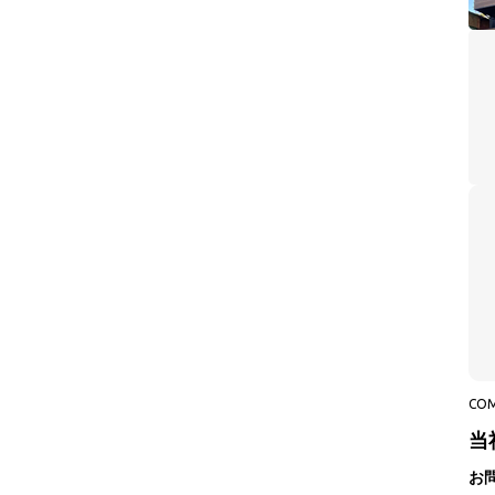
CO
当
お