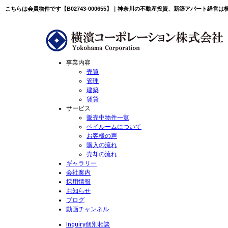
こちらは会員物件です【B02743-000655】｜神奈川の不動産投資、新築アパート経営
事業内容
売買
管理
建築
賃貸
サービス
販売中物件一覧
ベイルームについて
お客様の声
購入の流れ
売却の流れ
ギャラリー
会社案内
採用情報
お知らせ
ブログ
動画チャンネル
Inquiry
個別相談