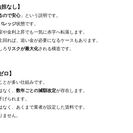
負担なし】
るので安心
」という説明です。
バレッジ
状態です。
室や金利上昇でも一気に赤字へ転落します。
上回れば、追い金が必要になるケースもあります。
しろ
リスクが最大化
される構造です。
ゼロ】
ことが多い仕組みです。
はなく、
数年ごとの減額改定
が存在します。
下げられます。
はなく、あくまで業者が設定した賃料です。
りません。