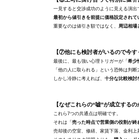
一見すると交渉成功のように見える演出
最初から値引きを前提に価格設定されて
重要なのは値引き額ではなく、
周辺相場
【⑦他にも検討者がいるので今す
最後に、最も強い心理トリガーが「
希少
「他の人に取られる」という恐怖は判断
しかし冷静に考えれば、
十分な比較検討
【なぜこれらの“嘘”が成立するの
これら7つの共通点は明確です。
それは「
売った時点で営業側の役割が終
売却後の空室、修繕、家賃下落、金利上