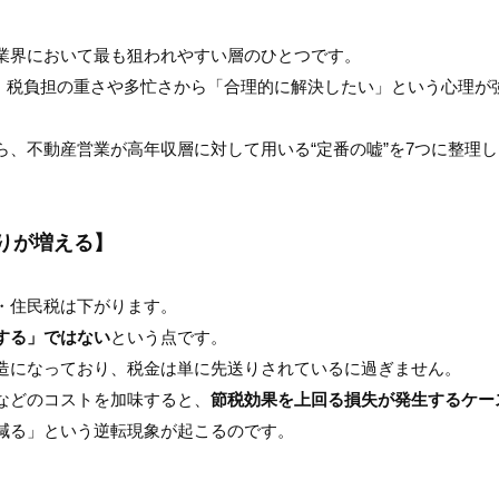
業界において最も狙われやすい層のひとつです。
える方は、税負担の重さや多忙さから「合理的に解決したい」という心理
ら、不動産営業が高年収層に対して用いる“定番の嘘”を7つに整理
りが増える】
。
・住民税は下がります。
する」ではない
という点です。
造になっており、税金は単に先送りされているに過ぎません。
などのコストを加味すると、
節税効果を上回る損失が発生するケー
減る」という逆転現象が起こるのです。