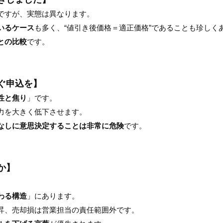
ですが、実態は異なります。
いるケース
も多く、“値引き後価格＝適正価格”であることも珍しく
との比較
です。
ぐ申込を】
性と焦り
」です。
力を大きく低下させます。
なしに意思決定することは非常に危険
です。
か】
わる構造
」にあります。
昇、売却損は営業担当の責任範囲外です。