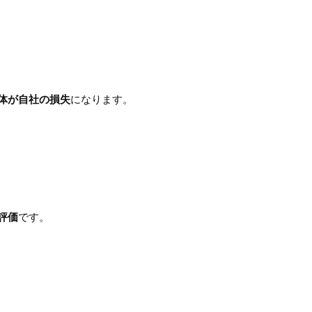
体が自社の損失
になります。
評価
です。