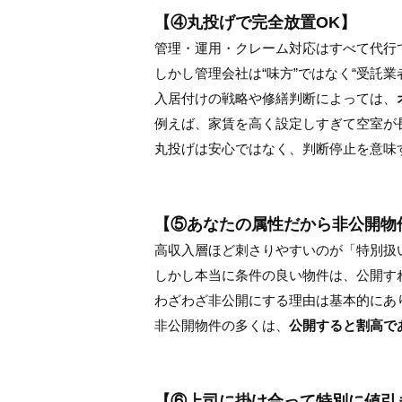
【④丸投げで完全放置OK】
管理・運用・クレーム対応はすべて代行
しかし管理会社は“味方”ではなく“受託業
入居付けの戦略や修繕判断によっては、
例えば、家賃を高く設定しすぎて空室が
丸投げは安心ではなく、判断停止を意味
【⑤あなたの属性だから非公開物
高収入層ほど刺さりやすいのが「特別扱
しかし本当に条件の良い物件は、公開す
わざわざ非公開にする理由は基本的にあ
非公開物件の多くは、
公開すると割高で
【⑥上司に掛け合って特別に値引