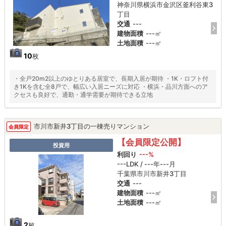
神奈川県横浜市金沢区釜利谷東3
丁目
交通
---
建物面積
---㎡
土地面積
---㎡
10
枚
・全戸20m2以上のゆとりある居室で、長期入居が期待 ・1K・ロフト付
き1Kを含む全8戸で、幅広い入居ニーズに対応 ・横浜・品川方面へのア
クセスも良好で、通勤・通学需要が期待できる立地
市川市新井3丁目の一棟売りマンション
会員限定
【会員限定公開】
投資用
利回り
---%
---LDK / ---年---月
千葉県市川市新井3丁目
交通
---
建物面積
---㎡
土地面積
---㎡
2
枚