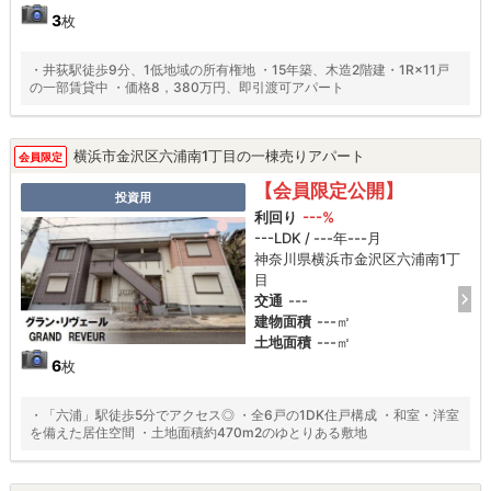
3
枚
・井荻駅徒歩9分、1低地域の所有権地 ・15年築、木造2階建・1R×11戸
の一部賃貸中 ・価格8，380万円、即引渡可アパート
横浜市金沢区六浦南1丁目の一棟売りアパート
会員限定
【会員限定公開】
投資用
利回り
---%
---LDK / ---年---月
神奈川県横浜市金沢区六浦南1丁
目
交通
---
建物面積
---㎡
土地面積
---㎡
6
枚
・「六浦」駅徒歩5分でアクセス◎ ・全6戸の1DK住戸構成 ・和室・洋室
を備えた居住空間 ・土地面積約470m2のゆとりある敷地