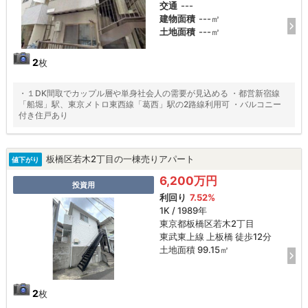
交通
---
建物面積
---㎡
土地面積
---㎡
2
枚
・１DK間取でカップル層や単身社会人の需要が見込める ・都営新宿線
「船堀」駅、東京メトロ東西線「葛西」駅の2路線利用可 ・バルコニー
付き住戸あり
板橋区若木2丁目の一棟売りアパート
値下がり
6,200万円
投資用
利回り
7.52%
1K / 1989年
東京都板橋区若木2丁目
東武東上線 上板橋 徒歩12分
土地面積 99.15㎡
2
枚