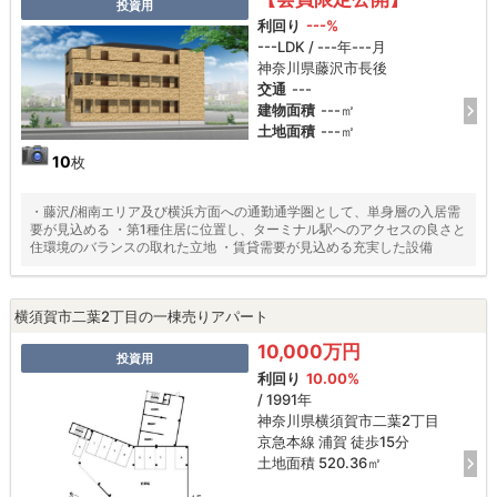
投資用
利回り
---%
---LDK / ---年---月
神奈川県藤沢市長後
交通
---
建物面積
---㎡
土地面積
---㎡
10
枚
・藤沢/湘南エリア及び横浜方面への通勤通学圏として、単身層の入居需
要が見込める ・第1種住居に位置し、ターミナル駅へのアクセスの良さと
住環境のバランスの取れた立地 ・賃貸需要が見込める充実した設備
横須賀市二葉2丁目の一棟売りアパート
10,000万円
投資用
利回り
10.00%
/ 1991年
神奈川県横須賀市二葉2丁目
京急本線 浦賀 徒歩15分
土地面積 520.36㎡