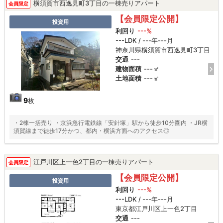
横須賀市西逸見町3丁目の一棟売りアパート
会員限定
【会員限定公開】
投資用
利回り
---%
---LDK / ---年---月
神奈川県横須賀市西逸見町3丁目
交通
---
建物面積
---㎡
土地面積
---㎡
9
枚
・2棟一括売り ・京浜急行電鉄線「安針塚」駅から徒歩10分圏内 ・JR横
須賀線まで徒歩17分かつ、都内・横浜方面へのアクセス◎
江戸川区上一色2丁目の一棟売りアパート
会員限定
【会員限定公開】
投資用
利回り
---%
---LDK / ---年---月
東京都江戸川区上一色2丁目
交通
---