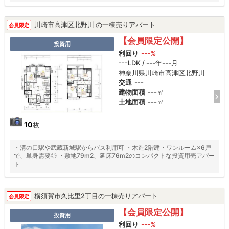
川崎市高津区北野川 の一棟売りアパート
会員限定
【会員限定公開】
投資用
利回り
---%
---LDK / ---年---月
神奈川県川崎市高津区北野川
交通
---
建物面積
---㎡
土地面積
---㎡
10
枚
・溝の口駅や武蔵新城駅からバス利用可 ・木造2階建・ワンルーム×6戸
で、単身需要◎ ・敷地79m2、延床76m2のコンパクトな投資用売アパー
ト
横須賀市久比里2丁目の一棟売りアパート
会員限定
【会員限定公開】
投資用
利回り
---%