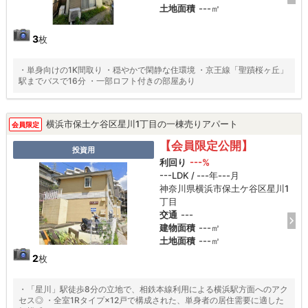
土地面積
---㎡
3
枚
・単身向けの1K間取り ・穏やかで閑静な住環境 ・京王線「聖蹟桜ヶ丘」
駅までバスで16分 ・一部ロフト付きの部屋あり
横浜市保土ケ谷区星川1丁目の一棟売りアパート
会員限定
【会員限定公開】
投資用
利回り
---%
---LDK / ---年---月
神奈川県横浜市保土ケ谷区星川1
丁目
交通
---
建物面積
---㎡
土地面積
---㎡
2
枚
・「星川」駅徒歩8分の立地で、相鉄本線利用による横浜駅方面へのアク
セス◎ ・全室1Rタイプ×12戸で構成された、単身者の居住需要に適した