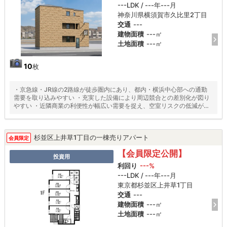
---LDK / ---年---月
神奈川県横須賀市久比里2丁目
交通
---
建物面積
---㎡
土地面積
---㎡
10
枚
・京急線・JR線の2路線が徒歩圏内にあり、都内・横浜中心部への通勤
需要を取り込みやすい ・充実した設備により周辺競合との差別化が図り
やすい ・近隣商業の利便性が幅広い需要を捉え、空室リスクの低減が期
待
杉並区上井草1丁目の一棟売りアパート
会員限定
【会員限定公開】
投資用
利回り
---%
---LDK / ---年---月
東京都杉並区上井草1丁目
交通
---
建物面積
---㎡
土地面積
---㎡