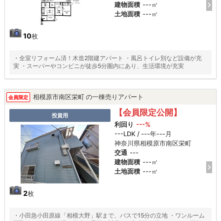
建物面積
---㎡
土地面積
---㎡
10
枚
・全室リフォーム済！木造2階建アパート ・風呂トイレ別など設備が充
実 ・スーパーやコンビニが徒歩5分圏内にあり、生活環境が充実
相模原市南区栄町 の一棟売りアパート
会員限定
【会員限定公開】
投資用
利回り
---%
---LDK / ---年---月
神奈川県相模原市南区栄町
交通
---
建物面積
---㎡
土地面積
---㎡
2
枚
・小田急小田原線「相模大野」駅まで、バスで15分の立地 ・ワンルーム