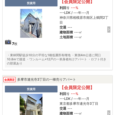
【会員限定公開】
投資用
利回り
---%
---LDK / ---年---月
神奈川県相模原市南区上鶴間2丁
目
交通
---
建物面積
---㎡
土地面積
---㎡
7
枚
・東林間駅徒歩10分の平坦な1種低層所有権地 ・東側4m公道に間口
10.8mで接道 ・ワンルーム×12戸の一単身者向けアパート ・ロフト付き
の部屋あり
多摩市連光寺3丁目の一棟売りアパート
会員限定
【会員限定公開】
投資用
利回り
---%
---LDK / ---年---月
東京都多摩市連光寺3丁目
交通
---
建物面積
---㎡