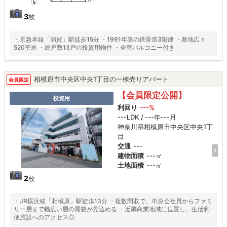
3
枚
・京急本線「浦賀」駅徒歩15分 ・1991年築の鉄骨造3階建 ・敷地広々
520平米 ・総戸数13戸の投資用物件 ・全室バルコニー付き
相模原市中央区中央1丁目の一棟売りアパート
会員限定
【会員限定公開】
投資用
利回り
---%
---LDK / ---年---月
神奈川県相模原市中央区中央1丁
目
交通
---
建物面積
---㎡
土地面積
---㎡
2
枚
・JR横浜線「相模原」駅徒歩13分 ・複数間取で、単身会社員からファミ
リー層まで幅広い層の需要が見込める ・近隣商業地域に位置し、生活利
便施設へのアクセス◎