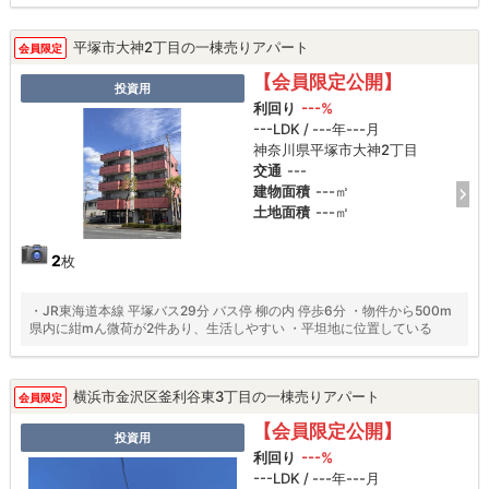
平塚市大神2丁目の一棟売りアパート
会員限定
【会員限定公開】
投資用
利回り
---%
---LDK / ---年---月
神奈川県平塚市大神2丁目
交通
---
建物面積
---㎡
土地面積
---㎡
2
枚
・JR東海道本線 平塚バス29分 バス停 柳の内 停歩6分 ・物件から500m
県内に紺mん微荷が2件あり、生活しやすい ・平坦地に位置している
横浜市金沢区釜利谷東3丁目の一棟売りアパート
会員限定
【会員限定公開】
投資用
利回り
---%
---LDK / ---年---月