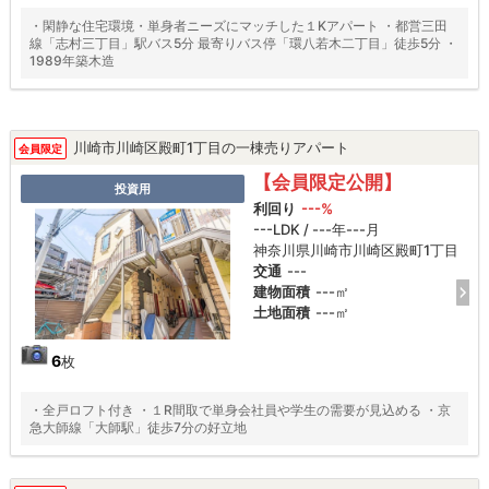
・閑静な住宅環境・単身者ニーズにマッチした１Kアパート ・都営三田
線「志村三丁目」駅バス5分 最寄りバス停「環八若木二丁目」徒歩5分 ・
1989年築木造
川崎市川崎区殿町1丁目の一棟売りアパート
会員限定
【会員限定公開】
投資用
利回り
---%
---LDK / ---年---月
神奈川県川崎市川崎区殿町1丁目
交通
---
建物面積
---㎡
土地面積
---㎡
6
枚
・全戸ロフト付き ・１R間取で単身会社員や学生の需要が見込める ・京
急大師線「大師駅」徒歩7分の好立地