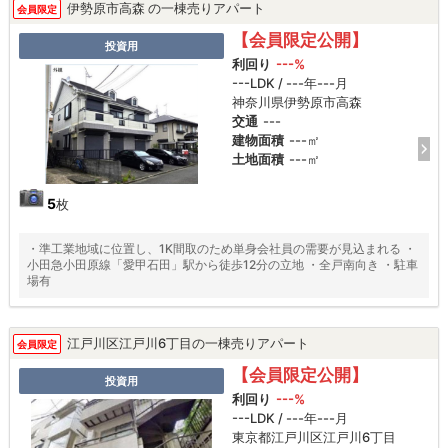
伊勢原市高森 の一棟売りアパート
会員限定
【会員限定公開】
投資用
利回り
---%
---LDK / ---年---月
神奈川県伊勢原市高森
交通
---
建物面積
---㎡
土地面積
---㎡
5
枚
・準工業地域に位置し、1K間取のため単身会社員の需要が見込まれる ・
小田急小田原線「愛甲石田」駅から徒歩12分の立地 ・全戸南向き ・駐車
場有
江戸川区江戸川6丁目の一棟売りアパート
会員限定
【会員限定公開】
投資用
利回り
---%
---LDK / ---年---月
東京都江戸川区江戸川6丁目