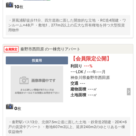
10
枚
・屏風浦駅徒歩11分、四方道路に面した開放的な立地 ・RC造4階建・ワ
ンルーム×48戸 ・敷地1，277m2以上の広大な所有権地を持つ大型投資
用物件
秦野市西田原 の一棟売りアパート
会員限定
【会員限定公開】
投資用
利回り
---%
---LDK / ---年---月
神奈川県秦野市西田原
交通
---
建物面積
---㎡
土地面積
---㎡
0
枚
・秦野駅バス13分、北側7.5m公道に面した土地 ・鉄骨造2階建・2DK×6
戸の賃貸中アパート ・敷地607m2以上、延床240m2のゆとりある一棟
収益物件