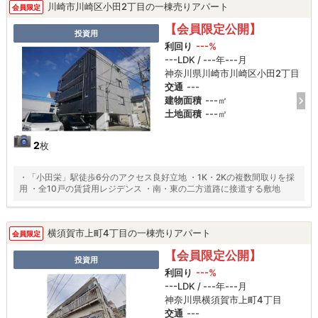
川崎市川崎区小田2丁目の一棟売りアパート
会員限定
【会員限定公開】
投資用
利回り
---%
---LDK / ---年---月
神奈川県川崎市川崎区小田2丁目
交通
---
建物面積
---㎡
土地面積
---㎡
2
枚
・「小田栄」駅徒歩6分のアクセス良好立地 ・1K・2Kの複数間取りを採
用 ・全10戸の賃貸用レジデンス ・南・東の二方道路に接道する敷地
横須賀市上町4丁目の一棟売りアパート
会員限定
【会員限定公開】
投資用
利回り
---%
---LDK / ---年---月
神奈川県横須賀市上町4丁目
交通
---