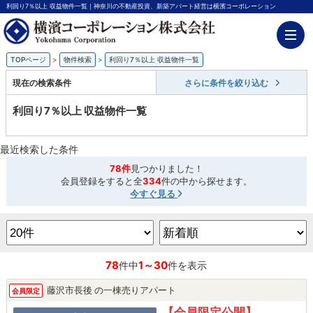
利回り7％以上 収益物件一覧｜神奈川の不動産投資、新築アパート経営は横濱コーポレーション
TOPページ
>
物件検索
>
利回り7％以上 収益物件一覧
現在の検索条件
さらに条件を絞り込む
利回り7％以上 収益物件一覧
最近検索した条件
78件
見つかりました！
会員登録をすると全
334
件の中から探せます。
今すぐ見る
78
1～30
件中
件を表示
藤沢市長後 の一棟売りアパート
会員限定
【会員限定公開】