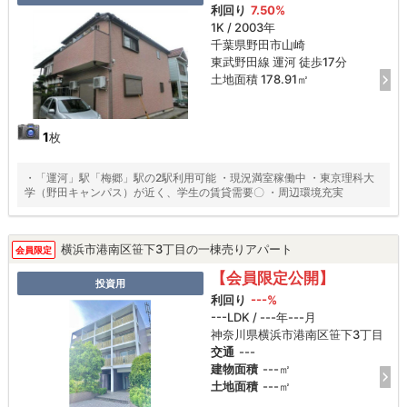
利回り
7.50%
1K / 2003年
千葉県野田市山崎
東武野田線 運河 徒歩17分
土地面積 178.91㎡
1
枚
・「運河」駅「梅郷」駅の2駅利用可能 ・現況満室稼働中 ・東京理科大
学（野田キャンパス）が近く、学生の賃貸需要〇 ・周辺環境充実
横浜市港南区笹下3丁目の一棟売りアパート
会員限定
【会員限定公開】
投資用
利回り
---%
---LDK / ---年---月
神奈川県横浜市港南区笹下3丁目
交通
---
建物面積
---㎡
土地面積
---㎡