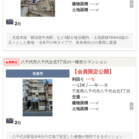
建物面積
---㎡
土地面積
---㎡
2
枚
・京急本線「横須賀中央駅」など3駅が徒歩圏内 ・土地面積194m2超の
広々とした敷地 ・全8戸の1Kタイプで、単身者向けの運用に最適
八千代市八千代台北1丁目の一棟売りマンション
会員限定
【会員限定公開】
投資用
利回り
---%
---LDK / ---年---月
千葉県八千代市八千代台北1丁目
交通
---
建物面積
---㎡
土地面積
---㎡
2
枚
・八千代台駅徒歩4分の立地で安定した稼働が期待できるポジション ・