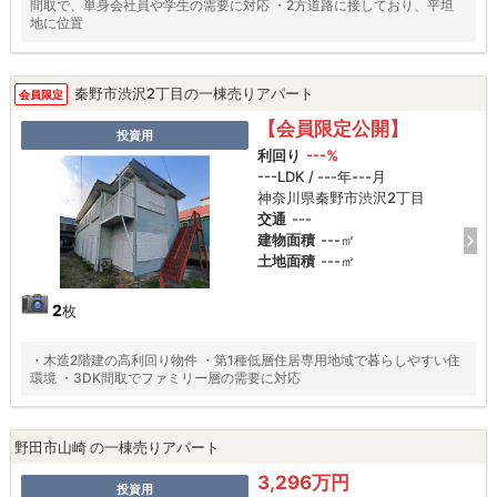
間取で、単身会社員や学生の需要に対応 ・2方道路に接しており、平坦
地に位置
秦野市渋沢2丁目の一棟売りアパート
会員限定
【会員限定公開】
投資用
利回り
---%
---LDK / ---年---月
神奈川県秦野市渋沢2丁目
交通
---
建物面積
---㎡
土地面積
---㎡
2
枚
・木造2階建の高利回り物件 ・第1種低層住居専用地域で暮らしやすい住
環境 ・3DK間取でファミリー層の需要に対応
野田市山崎 の一棟売りアパート
3,296万円
投資用