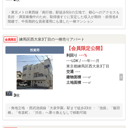
・東京メトロ東西線「南行徳」駅徒歩5分の立地で、都心へのアクセスも
良好 ・満室稼働中のため、取得後すぐに安定した収入が期待 ・鉄骨造4
階建で、中長期的な資産運用にも適した一棟マンション
練馬区西大泉3丁目の一棟売りアパート
会員限定
【会員限定公開】
投資用
利回り
---%
---LDK / ---年---月
東京都練馬区西大泉3丁目
交通
---
建物面積
---㎡
土地面積
---㎡
3
枚
・角地立地 ・西武池袋線「大泉学園」駅まで徒歩23分 ・「池袋」「飯田
橋」「有楽町」「渋谷」へ乗り換えなしで移動可能