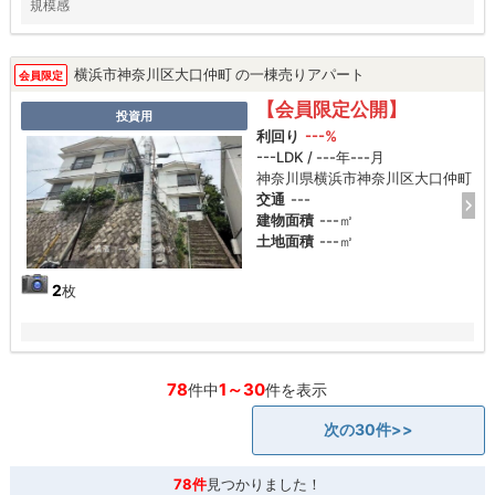
規模感
横浜市神奈川区大口仲町 の一棟売りアパート
会員限定
【会員限定公開】
投資用
利回り
---%
---LDK / ---年---月
神奈川県横浜市神奈川区大口仲町
交通
---
建物面積
---㎡
土地面積
---㎡
2
枚
78
1～30
件中
件を表示
次の30件>>
78件
見つかりました！