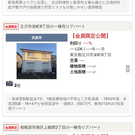
駅前商業エリアに位置し、生活利便性と集客性を兼ね備えた立地特性 ・
総戸数11戸の規模感で空室リスクを分散しやすい運用構造
立川市栄町6丁目の一棟売りアパート
会員限定
【会員限定公開】
投資用
利回り
---%
---LDK / ---年---月
東京都立川市栄町6丁目
交通
---
建物面積
---㎡
土地面積
---㎡
2
枚
・泉体育館駅徒歩7分、1種低層地域の平坦な二方私道面 ・1992年築、木
造2階建・1K×4戸が全部賃貸中 ・価格3，550万円、敷地113m2の投資
用アパート
相模原市南区上鶴間2丁目の一棟売りアパート
会員限定