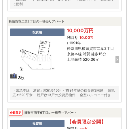
に便利
横須賀市二葉2丁目の一棟売りアパート
10,000万円
投資用
利回り
10.00%
/ 1991年
神奈川県横須賀市二葉2丁目
京急本線 浦賀 徒歩15分
土地面積 520.36㎡
3
枚
・京急本線「浦賀」駅徒歩15分 ・1991年築の鉄骨造3階建 ・敷地
広々520平米 ・総戸数13戸の投資用物件 ・全室バルコニー付き
日野市南平6丁目の一棟売りアパート
会員限定
【会員限定公開】
投資用
利回り
---%