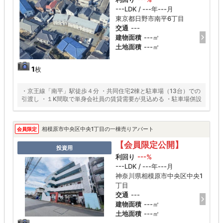
---LDK / ---年---月
東京都日野市南平6丁目
交通
---
建物面積
---㎡
土地面積
---㎡
1
枚
・京王線「南平」駅徒歩４分 ・共同住宅2棟と駐車場（13台）での
引渡し ・１K間取で単身会社員の賃貸需要が見込める ・駐車場併設
相模原市中央区中央1丁目の一棟売りアパート
会員限定
【会員限定公開】
投資用
利回り
---%
---LDK / ---年---月
神奈川県相模原市中央区中央1
丁目
交通
---
建物面積
---㎡
土地面積
---㎡