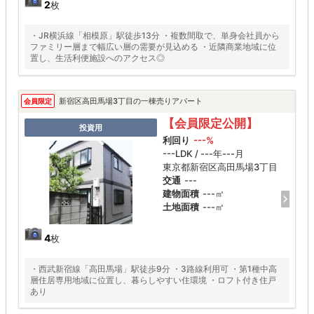
2
枚
・JR横浜線「相模原」駅徒歩13分 ・複数間取で、単身会社員から
ファミリー層まで幅広い層の需要が見込める ・近隣商業地域に位
置し、生活利便施設へのアクセス◎
新宿区高田馬場3丁目の一棟売りアパート
会員限定
【会員限定公開】
投資用
利回り
---%
---LDK / ---年---月
東京都新宿区高田馬場3丁目
交通
---
建物面積
---㎡
土地面積
---㎡
4
枚
・西武新宿線「高田馬場」駅徒歩9分 ・3路線利用可 ・第1種中高
層住居専用地域に位置し、暮らしやすい住環境 ・ロフト付き住戸
あり