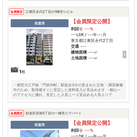
江東区永代2丁目の1棟売りビル
会員限定
【会員限定公開】
投資用
利回り
---%
---LDK / ---年---月
東京都江東区永代2丁目
交通
---
建物面積
---㎡
土地面積
---㎡
1
枚
・都営大江戸線「門前仲町」駅徒歩3分の恵まれた立地 ・満室稼働
中のため、取得後すぐに安定した賃料収入が見込めます ・都心へ
のアクセスに優れ、安定した入居ニーズ見込める人気エリア
杉並区宮前5丁目の一棟売りアパート
会員限定
【会員限定公開】
投資用
利回り
---%
---LDK / ---年---月