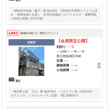
・JR総武中央線「亀戸」駅 徒歩5分 ・2025年共用部リフォーム済
み ・商業地域に位置し、生活利便施設へのアクセス◎ ・複数間取
で多様な需要に対応可能
板橋区幸町 の一棟売りアパート
会員限定
【会員限定公開】
投資用
利回り
---%
---LDK / ---年---月
東京都板橋区幸町
交通
---
建物面積
---㎡
土地面積
---㎡
3
枚
・東武東上線 「大山」駅 徒歩10分 ・バストイレ別（302以外） ・
ガスコンロ、システムキッチン設置 ・開口部南向き