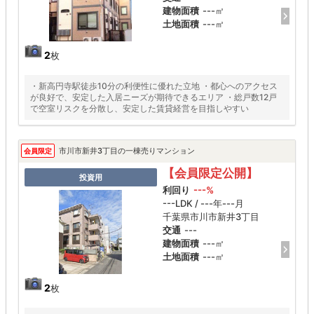
建物面積
---㎡
土地面積
---㎡
2
枚
・新高円寺駅徒歩10分の利便性に優れた立地 ・都心へのアクセス
が良好で、安定した入居ニーズが期待できるエリア ・総戸数12戸
で空室リスクを分散し、安定した賃貸経営を目指しやすい
市川市新井3丁目の一棟売りマンション
会員限定
【会員限定公開】
投資用
利回り
---%
---LDK / ---年---月
千葉県市川市新井3丁目
交通
---
建物面積
---㎡
土地面積
---㎡
2
枚