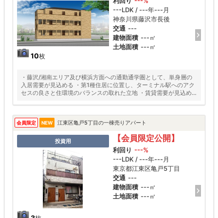
利回り
---%
---LDK / ---年---月
神奈川県藤沢市長後
交通
---
建物面積
---㎡
土地面積
---㎡
10
枚
・藤沢/湘南エリア及び横浜方面への通勤通学圏として、単身層の
入居需要が見込める ・第1種住居に位置し、ターミナル駅へのアク
セスの良さと住環境のバランスの取れた立地 ・賃貸需要が見込め
る充実した設備
江東区亀戸5丁目の一棟売りアパート
会員限定
NEW
【会員限定公開】
投資用
利回り
---%
---LDK / ---年---月
東京都江東区亀戸5丁目
交通
---
建物面積
---㎡
土地面積
---㎡
3
枚