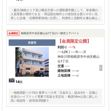
・藤沢/湘南エリア及び横浜方面への通勤通学圏として、単身層の
入居需要が期待できる ・周辺競合物件との差別化を図りやすい充
実した設備 ・近隣商業地域に位置し、利便性と流動性を兼ね備え
た立地
相模原市中央区横山台1丁目の一棟売りアパート
会員限定
【会員限定公開】
投資用
利回り
---%
---LDK / ---年---月
神奈川県相模原市中央区横山
台1丁目
交通
---
建物面積
---㎡
土地面積
---㎡
14
枚
・相模原駅バス13分 最寄りバス停「日金沢上」徒歩3分 ・店舗と
住居のハイブリッド需要で収益を安定化 ・幅員18m公道に面した
高い視認性 ・鉄骨造3階建て