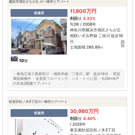
横浜市旭区さちが丘 の一棟売りアパート
11,800万円
投資用
利回り
5.33%
1LDK / 2008年
神奈川県横浜市旭区さちが丘
相鉄いずみ野線 二俣川 徒歩16
分
土地面積 285.89㎡
10
枚
・角地立地で資産性◎ ・相鉄本線「二俣川」駅 徒歩16分 ・現況
満室稼働中 ・全居室フローリング、バス・トイレ別 ・1LDK×6戸
の木造2階建てアパート
杉並区松ノ木3丁目の一棟売りアパート
30,980万円
投資用
利回り
4.40%
/ 2026年
東京都杉並区松ノ木3丁目