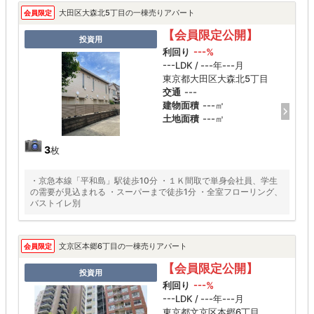
大田区大森北5丁目の一棟売りアパート
会員限定
【会員限定公開】
投資用
利回り
---%
---LDK / ---年---月
東京都大田区大森北5丁目
交通
---
建物面積
---㎡
土地面積
---㎡
3
枚
・京急本線「平和島」駅徒歩10分 ・１Ｋ間取で単身会社員、学生
の需要が見込まれる ・スーパーまで徒歩1分 ・全室フローリング、
バストイレ別
文京区本郷6丁目の一棟売りアパート
会員限定
【会員限定公開】
投資用
利回り
---%
---LDK / ---年---月
東京都文京区本郷6丁目