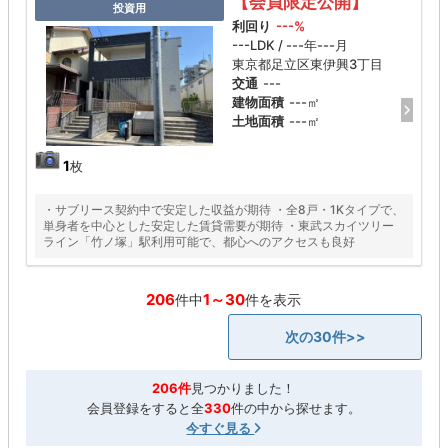
【会員限定公開】
投資用
利回り
---%
---LDK / ---年---月
東京都足立区東伊興3丁目
交通
---
建物面積
---㎡
土地面積
---㎡
1
枚
・サブリース契約中で安定した収益が期待 ・全8戸・1Kタイプで、
単身者を中心とした安定した賃貸需要が期待 ・東武スカイツリー
ライン「竹ノ塚」駅利用可能で、都心へのアクセスも良好
206
1～30
件中
件を表示
次の30件>>
206件
見つかりました！
会員登録をすると全
330
件の中から探せます。
今すぐ見る