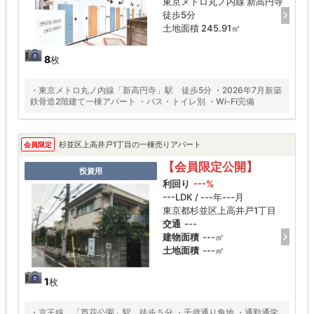
東京メトロ丸ノ内線 新高円寺
徒歩5分
土地面積 245.91㎡
8
枚
・東京メトロ丸ノ内線「新高円寺」駅 徒歩5分 ・2026年7月新築
鉄骨造2階建て一棟アパート ・バス・トイレ別 ・Wi-Fi完備
杉並区上高井戸1丁目の一棟売りアパート
会員限定
【会員限定公開】
投資用
利回り
---%
---LDK / ---年---月
東京都杉並区上高井戸1丁目
交通
---
建物面積
---㎡
土地面積
---㎡
1
枚
・京王線 「芦花公園」駅 徒歩５分 ・千歳通り角地 ・通勤通学