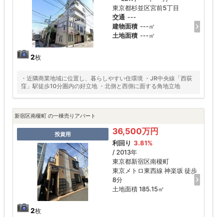
東京都杉並区宮前5丁目
交通
---
建物面積
---㎡
土地面積
---㎡
2
枚
・近隣商業地域に位置し、暮らしやすい住環境 ・JR中央線「西荻
窪」駅徒歩10分圏内の好立地 ・北側と西側に面する角地立地
新宿区南榎町 の一棟売りアパート
36,500万円
投資用
利回り
3.81%
/ 2013年
東京都新宿区南榎町
東京メトロ東西線 神楽坂 徒歩
8分
土地面積 185.15㎡
2
枚