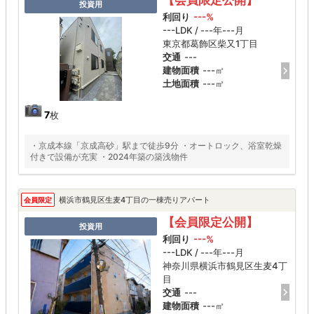
【会員限定公開】
投資用
利回り
---%
---LDK / ---年---月
東京都葛飾区柴又1丁目
交通
---
建物面積
---㎡
土地面積
---㎡
7
枚
・京成本線「京成高砂」駅まで徒歩9分 ・オートロック、浴室乾燥
付きで設備が充実 ・2024年築の築浅物件
横浜市鶴見区生麦4丁目の一棟売りアパート
会員限定
【会員限定公開】
投資用
利回り
---%
---LDK / ---年---月
神奈川県横浜市鶴見区生麦4丁
目
交通
---
建物面積
---㎡