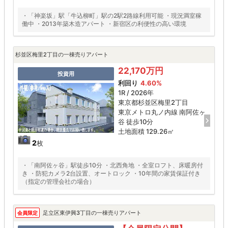
・「神楽坂」駅「牛込柳町」駅の2駅2路線利用可能 ・現況満室稼
働中 ・2013年築木造アパート ・新宿区の利便性の高い環境
杉並区梅里2丁目の一棟売りアパート
22,170万円
投資用
利回り
4.60%
1R / 2026年
東京都杉並区梅里2丁目
東京メトロ丸ノ内線 南阿佐ヶ
谷 徒歩10分
土地面積 129.26㎡
2
枚
・「南阿佐ヶ谷」駅徒歩10分 ・北西角地 ・全室ロフト、床暖房付
き ・防犯カメラ2台設置、オートロック ・10年間の家賃保証付き
（指定の管理会社の場合）
足立区東伊興3丁目の一棟売りアパート
会員限定