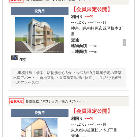
【会員限定公開】
投資用
利回り
---%
---LDK / ---年---月
神奈川県相模原市緑区橋本3丁
目
交通
---
建物面積
---㎡
土地面積
---㎡
4
枚
・JR横浜線「橋本」駅徒歩から6分 ・令和8年9月建築予定の新築
木造アパート ・角地立地 ・近隣商業地域に位置し、生活利便施設
へのアクセス◎
杉並区松ノ木3丁目の一棟売りアパート
会員限定
【会員限定公開】
投資用
利回り
---%
---LDK / ---年---月
東京都杉並区松ノ木3丁目
交通
---