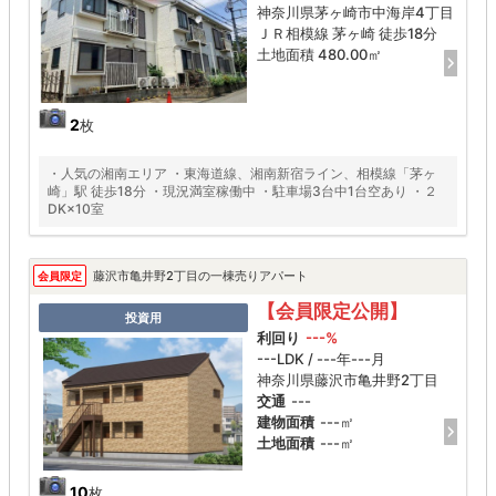
神奈川県茅ヶ崎市中海岸4丁目
ＪＲ相模線 茅ヶ崎 徒歩18分
土地面積 480.00㎡
2
枚
・人気の湘南エリア ・東海道線、湘南新宿ライン、相模線「茅ヶ
崎」駅 徒歩18分 ・現況満室稼働中 ・駐車場3台中1台空あり ・２
DK×10室
藤沢市亀井野2丁目の一棟売りアパート
会員限定
【会員限定公開】
投資用
利回り
---%
---LDK / ---年---月
神奈川県藤沢市亀井野2丁目
交通
---
建物面積
---㎡
土地面積
---㎡
10
枚