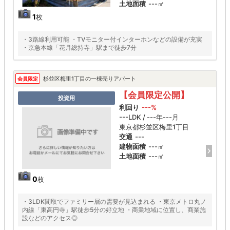
土地面積
---㎡
1
枚
・3路線利用可能 ・TVモニター付インターホンなどの設備が充実
・京急本線「花月総持寺」駅まで徒歩7分
杉並区梅里1丁目の一棟売りアパート
会員限定
【会員限定公開】
投資用
利回り
---%
---LDK / ---年---月
東京都杉並区梅里1丁目
交通
---
建物面積
---㎡
土地面積
---㎡
0
枚
・3LDK間取でファミリー層の需要が見込まれる ・東京メトロ丸ノ
内線「東高円寺」駅徒歩5分の好立地 ・商業地域に位置し、商業施
設などのアクセス◎