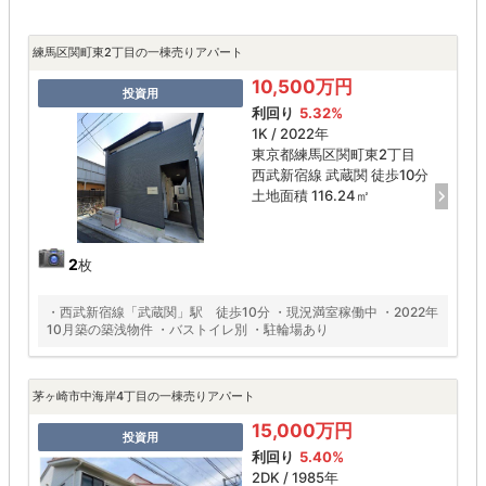
練馬区関町東2丁目の一棟売りアパート
10,500万円
投資用
利回り
5.32%
1K / 2022年
東京都練馬区関町東2丁目
西武新宿線 武蔵関 徒歩10分
土地面積 116.24㎡
2
枚
・西武新宿線「武蔵関」駅 徒歩10分 ・現況満室稼働中 ・2022年
10月築の築浅物件 ・バストイレ別 ・駐輪場あり
茅ヶ崎市中海岸4丁目の一棟売りアパート
15,000万円
投資用
利回り
5.40%
2DK / 1985年