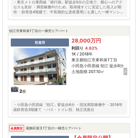
・東京メトロ東西線「南行徳」駅徒歩5分の立地で、都心へのアク
セスも良好 ・満室稼働中のため、取得後すぐに安定した収入が期
待 ・鉄骨造4階建で、中長期的な資産運用にも適した一棟マンショ
ン
狛江市東和泉1丁目の一棟売りアパート
28,000万円
投資用
利回り
4.62%
1K / 2018年
東京都狛江市東和泉1丁目
小田急小田原線 狛江 徒歩6分
土地面積 207.10㎡
2
枚
・小田急小田原線「狛江」駅徒歩6分 ・現況満室稼働中 ・2018年
築鉄骨造3階建て ・バス・トイレ別、独立洗面台
葛飾区柴又1丁目の一棟売りアパート
会員限定