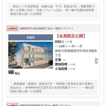
・東京メトロ有楽町線・副都心線「千川」駅徒歩7分 ・複数間取で
様々な需要に対応 ・内装リフォーム済み ・第一種中高層住居専用
地域の落ち着いた住環境
相模原市中央区清新6丁目の一棟売りアパート
会員限定
【会員限定公開】
投資用
利回り
---%
---LDK / ---年---月
神奈川県相模原市中央区清新6
丁目
交通
---
建物面積
---㎡
土地面積
---㎡
5
枚
・JR相模線「南橋本」駅徒歩7分 ・1K間取で単身会社員の需要が
見込める ・令和8年9月完成予定の木造3階建アパート ・一種住居
地域の落ち着いた住環境
相模原市緑区橋本3丁目の一棟売りアパート
会員限定