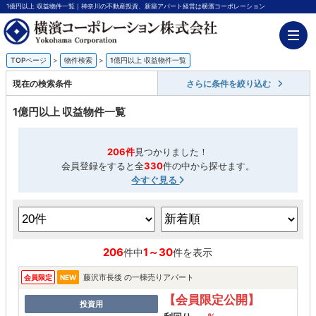
1億円以上 収益物件一覧｜神奈川の不動産投資、新築アパート経営は横濱コーポレーション
TOPページ
>
物件検索
>
1億円以上 収益物件一覧
現在の検索条件
さらに条件を絞り込む
1億円以上 収益物件一覧
206件
見つかりました！
会員登録をすると全
330
件の中から探せます。
今すぐ見る
206
1～30
件中
件を表示
藤沢市長後 の一棟売りアパート
会員限定
NEW
【会員限定公開】
投資用