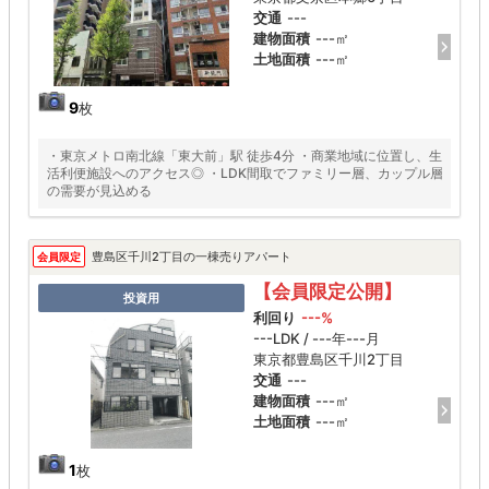
交通
---
建物面積
---㎡
土地面積
---㎡
9
枚
・東京メトロ南北線「東大前」駅 徒歩4分 ・商業地域に位置し、生
活利便施設へのアクセス◎ ・LDK間取でファミリー層、カップル層
の需要が見込める
豊島区千川2丁目の一棟売りアパート
会員限定
【会員限定公開】
投資用
利回り
---%
---LDK / ---年---月
東京都豊島区千川2丁目
交通
---
建物面積
---㎡
土地面積
---㎡
1
枚