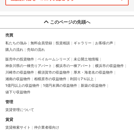
このページの先頭へ
売買
私たちの強み
無料会員登録
投資相談
ギャラリー
お客様の声
購入の流れ
売却の流れ
販売中の投資物件
ベイルームシリーズ
未公開土地情報
神奈川県の一棟売りアパート
横浜市の一棟アパート
横浜市の収益物件
川崎市の収益物件
横須賀市の収益物件
厚木・海老名の収益物件
湘南の収益物件
相模原市の収益物件
利回り7％以上
1億円以上の収益物件
1億円未満の収益物件
新築の収益物件
値下り収益物件
管理
賃貸管理について
賃貸
賃貸検索サイト
仲介業者様向け