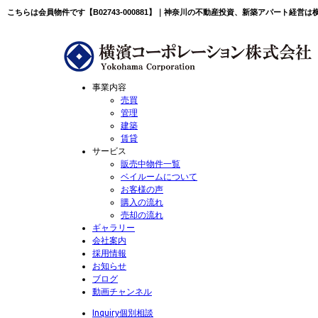
こちらは会員物件です【B02743-000881】｜神奈川の不動産投資、新築アパート経営
事業内容
売買
管理
建築
賃貸
サービス
販売中物件一覧
ベイルームについて
お客様の声
購入の流れ
売却の流れ
ギャラリー
会社案内
採用情報
お知らせ
ブログ
動画チャンネル
Inquiry
個別相談