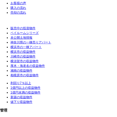
お客様の声
購入の流れ
売却の流れ
販売中の投資物件
ベイルームシリーズ
未公開土地情報
神奈川県の一棟売りアパート
横浜市の一棟アパート
横浜市の収益物件
川崎市の収益物件
横須賀市の収益物件
厚木・海老名の収益物件
湘南の収益物件
相模原市の収益物件
利回り7％以上
1億円以上の収益物件
1億円未満の収益物件
新築の収益物件
値下り収益物件
管理