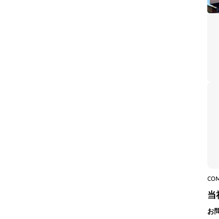
CO
当
お