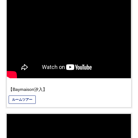
【Baymaison汐入】
ルームツアー