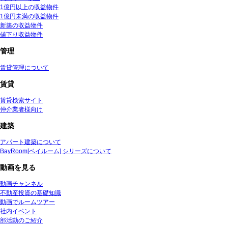
1億円以上の収益物件
1億円未満の収益物件
新築の収益物件
値下り収益物件
管理
賃貸管理について
賃貸
賃貸検索サイト
仲介業者様向け
建築
アパート建築について
BayRoom[ベイルーム] シリーズについて
動画を見る
動画チャンネル
不動産投資の基礎知識
動画でルームツアー
社内イベント
部活動のご紹介