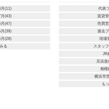
月(11)
代表ブ
月(43)
賃貸管理
月(47)
売買営業
月(39)
過去ブロ
月(28)
現場管
みる
スタッフブ
JR
京浜急行
相模鉄
横浜市営
も