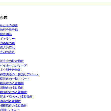
売買
私たちの強み
無料会員登録
投資相談
ギャラリー
お客様の声
購入の流れ
売却の流れ
販売中の投資物件
ベイルームシリーズ
未公開土地情報
神奈川県の一棟売りアパート
横浜市の一棟アパート
横浜市の収益物件
川崎市の収益物件
横須賀市の収益物件
厚木・海老名の収益物件
湘南の収益物件
相模原市の収益物件
利回り7％以上