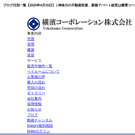
ブログ日別一覧【2025年4月15日】 | 神奈川の不動産投資、新築アパート経営は横濱コ
事業内容
売買
管理
建築
賃貸
サービス
販売中物件一覧
ベイルームについて
お客様の声
購入の流れ
売却の流れ
ギャラリー
会社案内
採用情報
お知らせ
ブログ
動画チャンネル
Inquiry
個別相談
login
ログイン