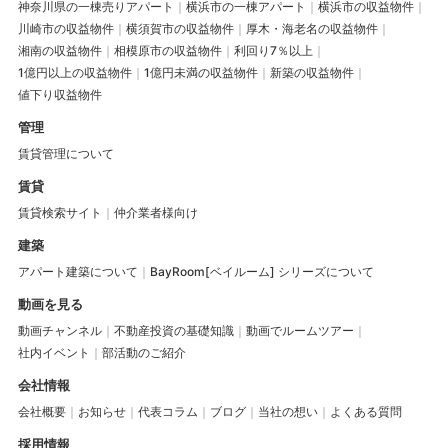
神奈川県の一棟売りアパート
横浜市の一棟アパート
横浜市の収益物件
川崎市の収益物件
横須賀市の収益物件
厚木・海老名の収益物件
湘南の収益物件
相模原市の収益物件
利回り7％以上
1億円以上の収益物件
1億円未満の収益物件
新築の収益物件
値下り収益物件
管理
賃貸管理について
賃貸
賃貸検索サイト
仲介業者様向け
建築
アパート建築について
BayRoom[ベイルーム] シリーズについて
動画を見る
動画チャンネル
不動産投資の基礎知識
動画でルームツアー
社内イベント
部活動のご紹介
会社情報
会社概要
お知らせ
代表コラム
ブログ
当社の想い
よくある質問
採用情報