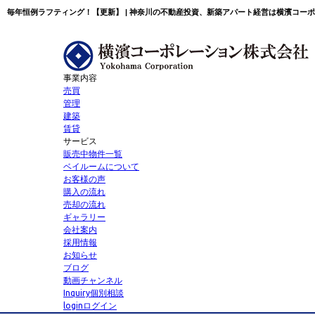
毎年恒例ラフティング！【更新】 | 神奈川の不動産投資、新築アパート経営は横濱コー
事業内容
売買
管理
建築
賃貸
サービス
販売中物件一覧
ベイルームについて
お客様の声
購入の流れ
売却の流れ
ギャラリー
会社案内
採用情報
お知らせ
ブログ
動画チャンネル
Inquiry
個別相談
login
ログイン