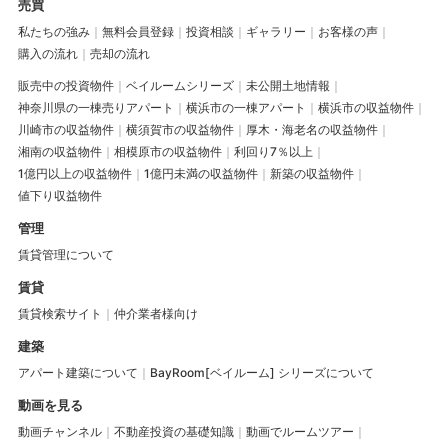
売買
私たちの強み
無料会員登録
投資相談
ギャラリー
お客様の声
購入の流れ
売却の流れ
販売中の投資物件
ベイルームシリーズ
未公開土地情報
神奈川県の一棟売りアパート
横浜市の一棟アパート
横浜市の収益物件
川崎市の収益物件
横須賀市の収益物件
厚木・海老名の収益物件
湘南の収益物件
相模原市の収益物件
利回り7％以上
1億円以上の収益物件
1億円未満の収益物件
新築の収益物件
値下り収益物件
管理
賃貸管理について
賃貸
賃貸検索サイト
仲介業者様向け
建築
アパート建築について
BayRoom[ベイルーム] シリーズについて
動画を見る
動画チャンネル
不動産投資の基礎知識
動画でルームツアー