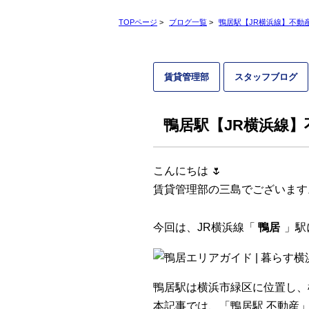
TOPページ
>
ブログ一覧
>
鴨居駅【JR横浜線】不動
賃貸管理部
スタッフブログ
鴨居駅【JR横浜線
こんにちは 🌷
賃貸管理部の三島でございます
今回は、JR横浜線「
鴨居
」駅
鴨居駅は横浜市緑区に位置し、
本記事では、「鴨居駅 不動産