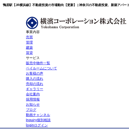
鴨居駅【JR横浜線】不動産投資の市場動向【更新】 | 神奈川の不動産投資、新築アパー
事業内容
売買
管理
建築
賃貸
サービス
販売中物件一覧
ベイルームについて
お客様の声
購入の流れ
売却の流れ
ギャラリー
会社案内
採用情報
お知らせ
ブログ
動画チャンネル
Inquiry
個別相談
login
ログイン