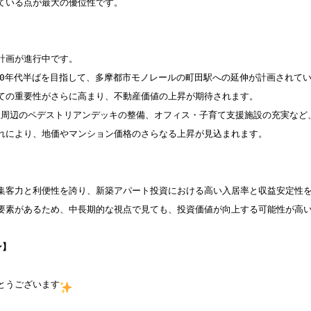
ている点が最大の優位性です。

画が進行中です。

030年代半ばを目指して、多摩都市モノレールの町田駅への延伸が計画されて
ての重要性がさらに高まり、不動産価値の上昇が期待されます。

、駅周辺のペデストリアンデッキの整備、オフィス・子育て支援施設の充実など
れにより、地価やマンション価格のさらなる上昇が見込まれます。

集客力と利便性を誇り、新築アパート投資における高い入居率と収益安定性
要素があるため、中長期的な視点で見ても、投資価値が向上する可能性が高い
ン】
とうございます