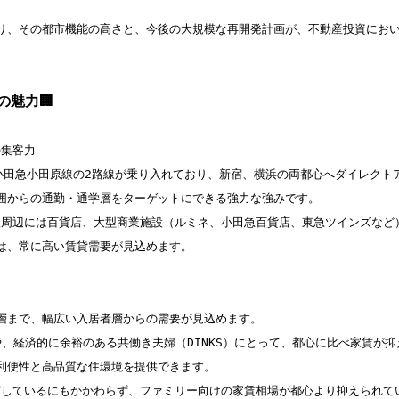
り、その都市機能の高さと、今後の大規模な再開発計画が、不動産投資にお
の魅力🏢
集客力

と小田急小田原線の2路線が乗り入れており、新宿、横浜の両都心へダイレクトア
囲からの通勤・通学層をターゲットにできる強力な強みです。

 駅周辺には百貨店、大型商業施設（ルミネ、小田急百貨店、東急ツインズなど
は、常に高い賃貸需要が見込めます。

層まで、幅広い入居者層からの需要が見込めます。

勤者や、経済的に余裕のある共働き夫婦（DINKS）にとって、都心に比べ家賃
利便性と高品質な住環境を提供できます。

充実しているにもかかわらず、ファミリー向けの家賃相場が都心より抑えられて