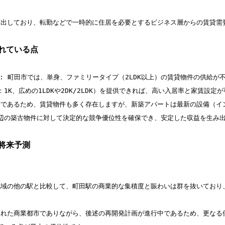
進出しており、転勤などで一時的に住居を必要とするビジネス層からの賃貸需要
優れている点
不足: 町田市では、単身、ファミリータイプ（2LDK以上）の賃貸物件の供給
K、広めの1LDKや2DK/2LDK）を提供できれば、高い入居率と家賃設定が
都市であるため、賃貸物件も多く存在しますが、新築アパートは最新の設備（イ
辺の築古物件に対して決定的な競争優位性を確保でき、安定した収益を生み出
将来予測
摩地域の他の駅と比較して、町田駅の商業的な集積度と賑わいは群を抜いており
成された商業都市でありながら、後述の再開発計画が進行中であるため、更なる