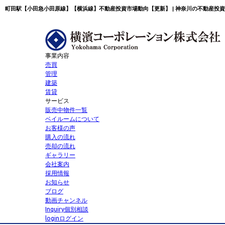
町田駅【小田急小田原線】【横浜線】不動産投資市場動向【更新】 | 神奈川の不動産投
事業内容
売買
管理
建築
賃貸
サービス
販売中物件一覧
ベイルームについて
お客様の声
購入の流れ
売却の流れ
ギャラリー
会社案内
採用情報
お知らせ
ブログ
動画チャンネル
Inquiry
個別相談
login
ログイン