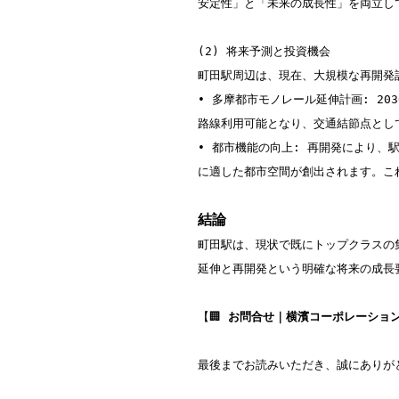
安定性」と「未来の成長性」を両立し
(2) 将来予測と投資機会

町田駅周辺は、現在、大規模な再開発計
• 多摩都市モノレール延伸計画: 2
路線利用可能となり、交通結節点とし
• 都市機能の向上: 再開発により
に適した都市空間が創出されます。こ
結論
町田駅は、現状で既にトップクラスの
延伸と再開発という明確な将来の成長
【🏢
 お問合せ｜横濱コーポレーショ
最後までお読みいただき、誠にありが