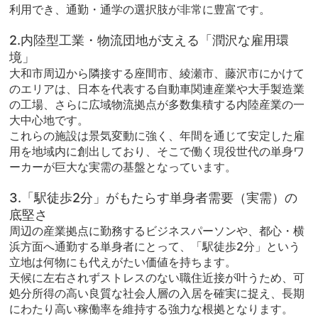
利用でき、通勤・通学の選択肢が非常に豊富です。
2.内陸型工業・物流団地が支える「潤沢な雇用環
境」
大和市周辺から隣接する座間市、綾瀬市、藤沢市にかけて
のエリアは、日本を代表する自動車関連産業や大手製造業
の工場、さらに広域物流拠点が多数集積する内陸産業の一
大中心地です。
これらの施設は景気変動に強く、年間を通じて安定した雇
用を地域内に創出しており、そこで働く現役世代の単身ワ
ーカーが巨大な実需の基盤となっています。
3.「駅徒歩2分」がもたらす単身者需要（実需）の
底堅さ
周辺の産業拠点に勤務するビジネスパーソンや、都心・横
浜方面へ通勤する単身者にとって、「駅徒歩2分」という
立地は何物にも代えがたい価値を持ちます。
天候に左右されずストレスのない職住近接が叶うため、可
処分所得の高い良質な社会人層の入居を確実に捉え、長期
にわたり高い稼働率を維持する強力な根拠となります。