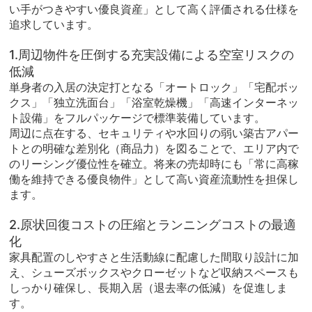
い手がつきやすい優良資産」として高く評価される仕様を
追求しています。
1.周辺物件を圧倒する充実設備による空室リスクの
低減
単身者の入居の決定打となる「オートロック」「宅配ボッ
クス」「独立洗面台」「浴室乾燥機」「高速インターネッ
ト設備」をフルパッケージで標準装備しています。
周辺に点在する、セキュリティや水回りの弱い築古アパー
トとの明確な差別化（商品力）を図ることで、エリア内で
のリーシング優位性を確立。将来の売却時にも「常に高稼
働を維持できる優良物件」として高い資産流動性を担保し
ます。
2.原状回復コストの圧縮とランニングコストの最適
化
家具配置のしやすさと生活動線に配慮した間取り設計に加
え、シューズボックスやクローゼットなど収納スペースも
しっかり確保し、長期入居（退去率の低減）を促進しま
す。