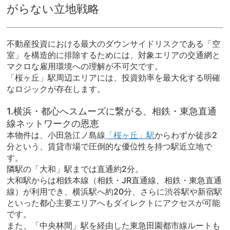
がらない立地戦略
不動産投資における最大のダウンサイドリスクである「空
室」を構造的に排除するためには、対象エリアの交通網と
マクロな雇用環境への理解が不可欠です。
「桜ヶ丘」駅周辺エリアには、投資効率を最大化する明確
なロジックが存在します。
1.横浜・都心へスムーズに繋がる、相鉄・東急直通
線ネットワークの恩恵
本物件は、小田急江ノ島線
「桜ヶ丘」駅
からわずか徒歩2
分という、賃貸市場で圧倒的な優位性を持つ駅近立地で
す。
隣駅の「大和」駅までは直通約2分。
大和駅からは相鉄本線（相鉄・JR直通線、相鉄・東急直通
線）が利用でき、横浜駅へ約20分、さらに渋谷駅や新宿駅
といった都心主要エリアへもダイレクトにアクセスが可能
です。
また、「中央林間」駅を経由した東急田園都市線ルートも