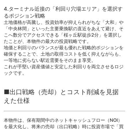
4.ターミナル近接の「利回り穴場エリア」を選択す
るポジション戦略
土地価格が高騰し、投資効率が抑えられがちな「大和」や
「中央林間」といった主要乗換駅の直近をあえて避け、そ
こへ数分でアクセスできる「桜ヶ丘駅徒歩2分」を選択し
たことが、本物件の最大の投資戦略です。
地価と利回りのバランスが最も優れた戦略的ポジションを
確保することで、土地の取得コストを低く抑えながらも、
一等地に劣らない駅近需要をそのまま享受。
これが手堅い資産価値と安定した利回りを両立させるロジ
ックです。
■出口戦略（売却）とコスト削減を見据
えた仕様
本物件は、保有期間中のネットキャッシュフロー（NOI）
を最大化し、将来の売却（出口戦略）時に投資市場で「買