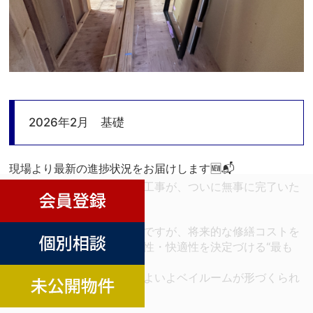
2026年2月 基礎
現場より最新の進捗状況をお届けします🆕📬
昨年11月より着工した基礎工事が、ついに無事に完了いた
しました！
完成後は見えなくなる部分ですが、将来的な修繕コストを
抑え、住まいの寿命・安全性・快適性を決定づける“最も
重要な工程”のひとつです。
この確かな土台の上に、いよいよベイルームが形づくられ
ていきます。