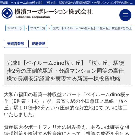
完成‼【ベイルームdino桜ヶ丘】「桜ヶ丘」駅徒歩2分の圧倒的駅近・分譲マンション同等の高仕様で長期安定経営を実現する新築一棟投資戦略【更新】 | 神奈川の不動産投資、新築アパート経営は横濱コーポレーション
TOPページ
>
ブログ一覧
>
完成‼【ベイルームdino桜ヶ丘】「桜ヶ丘」駅徒歩2分の
売買営業部
現場管理
完成‼【ベイルームdino桜ヶ丘】「桜ヶ丘」駅徒
歩2分の圧倒的駅近・分譲マンション同等の高仕
様で長期安定経営を実現する新築一棟投資戦略
大和市福田の新築一棟収益アパート「ベイルームdino桜ヶ
丘（9世帯・1K）」が、最寄り駅の小田急江ノ島線「桜ヶ
丘」駅より徒歩2分という圧倒的な好立地にてついに竣工
いたしました。
資産拡大やポートフォリオの組み換え、あるいは確実な相
続税対策を検討する投資家にとって、投資の成否を分ける