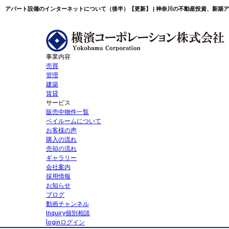
アパート設備のインターネットについて（後半）【更新】 | 神奈川の不動産投資、新築
事業内容
売買
管理
建築
賃貸
サービス
販売中物件一覧
ベイルームについて
お客様の声
購入の流れ
売却の流れ
ギャラリー
会社案内
採用情報
お知らせ
ブログ
動画チャンネル
Inquiry
個別相談
login
ログイン