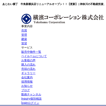
あじわい横丁 牛角新横浜店リニューアルオープン！！【更新】 | 神奈川の不動産投資
事業内容
売買
管理
建築
賃貸
サービス
販売中物件一覧
ベイルームについて
お客様の声
購入の流れ
売却の流れ
ギャラリー
会社案内
採用情報
お知らせ
ブログ
動画チャンネル
Inquiry
個別相談
login
ログイン