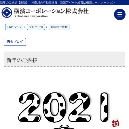
新年のご挨拶【更新】 | 神奈川の不動産投資、新築アパート経営は横濱コーポレーション
TOPページ
>
ブログ一覧
>
新年のご挨拶
過去ブログ
新年のご挨拶