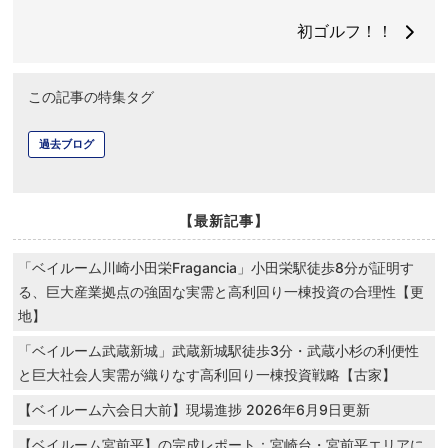
初ゴルフ！！
この記事の特集タグ
過去ブログ
【最新記事】
「ベイルーム川崎小田栄Fragancia」小田栄駅徒歩8分が証明す
る、巨大産業拠点の強固な実需と高利回り一棟投資の合理性【更
地】
「ベイルーム武蔵新城」武蔵新城駅徒歩3分・武蔵小杉の利便性
と巨大社会人実需が織りなす高利回り一棟投資戦略【古家】
【ベイルーム六会日大前】現場進捗 2026年6月9日更新
【ベイルーム宮前平】の完成レポート：宮崎台・宮前平エリアに