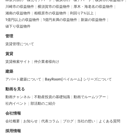
川崎市の収益物件
横須賀市の収益物件
厚木・海老名の収益物件
湘南の収益物件
相模原市の収益物件
利回り7％以上
1億円以上の収益物件
1億円未満の収益物件
新築の収益物件
値下り収益物件
管理
賃貸管理について
賃貸
賃貸検索サイト
仲介業者様向け
建築
アパート建築について
BayRoom[ベイルーム] シリーズについて
動画を見る
動画チャンネル
不動産投資の基礎知識
動画でルームツアー
社内イベント
部活動のご紹介
会社情報
会社概要
お知らせ
代表コラム
ブログ
当社の想い
よくある質問
採用情報