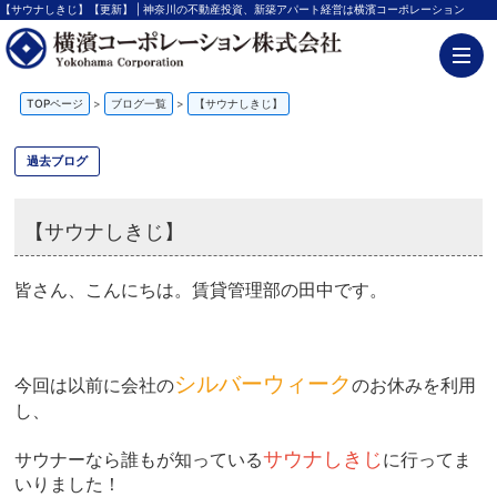
【サウナしきじ】【更新】 | 神奈川の不動産投資、新築アパート経営は横濱コーポレーション
TOPページ
>
ブログ一覧
>
【サウナしきじ】
過去ブログ
【サウナしきじ】
皆さん、こんにちは。賃貸管理部の田中です。
シルバーウィーク
今回は以前に会社の
のお休みを利用
し、
サウナしきじ
サウナーなら誰もが知っている
に行ってま
いりました！