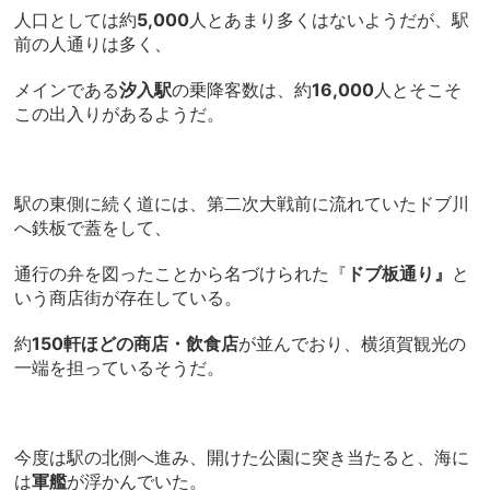
人口としては約
5,000
人とあまり多くはないようだが、駅
前の人通りは多く、
メインである
汐入駅
の乗降客数は、約
16,000
人とそこそ
この出入りがあるようだ。
駅の東側に続く道には、第二次大戦前に流れていたドブ川
へ鉄板で蓋をして、
通行の弁を図ったことから名づけられた『
ドブ板通り』
と
いう商店街が存在している。
約
150軒ほどの商店・飲食店
が並んでおり、横須賀観光の
一端を担っているそうだ。
今度は駅の北側へ進み、開けた公園に突き当たると、海に
は
軍艦
が浮かんでいた。