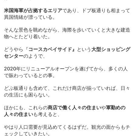
米国海軍が占拠するエリア
であり、ドブ板通りも相まって
異国情緒が漂っている。
そんな景色を眺めながら、海際を歩いていくと大きな建造
物へとたどり着いた。
どうやら『
コースカベイサイド』
という
大型ショッピング
センター
のようで、
2020年にリニューアルオープンを遂げてから、多くの人
で賑わっているとの事。
どぶ板通りも含めて、これだけ商店が揃っていれば、日々
の生活にも困らない。
ほかにも、これらの
商店で働く人々の住まい
や
軍勤めの
人々の住まい
も考えると、
やはり人口需要が見込めてくるはずだ。観光の面からもチ
ェックしていきたい。