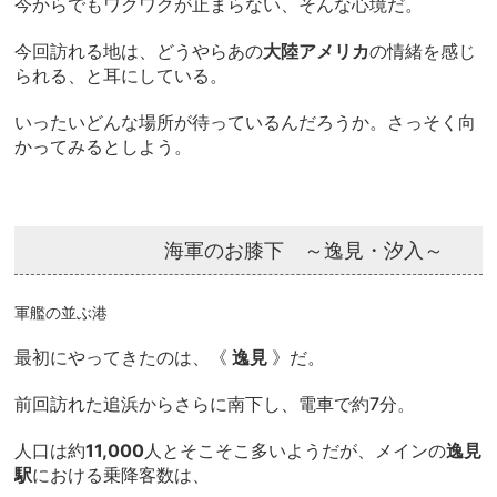
今からでもワクワクが止まらない、そんな心境だ。
今回訪れる地は、どうやらあの
大陸アメリカ
の情緒を感じ
られる、と耳にしている。
いったいどんな場所が待っているんだろうか。さっそく向
かってみるとしよう。
海軍のお膝下 ～逸見・汐入～
軍艦の並ぶ港
最初にやってきたのは、《
逸見
》だ。
前回訪れた追浜からさらに南下し、電車で約7分。
人口は約
11,000
人とそこそこ多いようだが、メインの
逸見
駅
における乗降客数は、