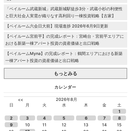
「ベイルーム武蔵新城」武蔵新城駅徒歩3分・武蔵小杉の利便性
と巨大社会人実需が織りなす高利回り一棟投資戦略【古家】
【ベイルーム六会日大前】現場進捗 2026年6月9日更新
【ベイルーム宮前平】の完成レポート：宮崎台・宮前平エリアに
おける新築一棟アパート投資の資産価値と出口戦略
【ベイルームMyna】の完成レポート：鶴間エリアにおける新築
一棟アパート投資の資産価値と出口戦略
もっとみる
カレンダー
2026年8月
<<
日
月
火
水
木
金
土
1
2
3
4
5
6
7
8
9
10
11
12
13
14
15