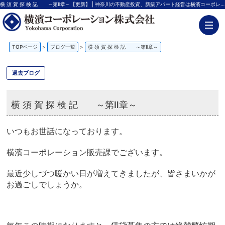
横 須 賀 探 検 記 ～第Ⅱ章～【更新】 | 神奈川の不動産投資、新築アパート経営は横濱コーポレーション
TOPページ
>
ブログ一覧
>
横 須 賀 探 検 記 ～第Ⅱ章～
過去ブログ
横 須 賀 探 検 記 ～第Ⅱ章～
いつもお世話になっております。
横濱コーポレーション販売課でございます。
最近少しづつ暖かい日が増えてきましたが、皆さまいかが
お過ごしでしょうか。