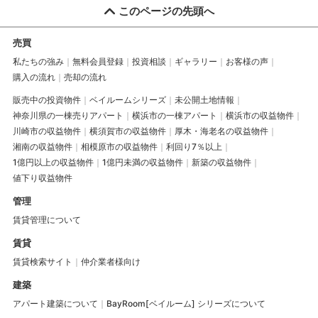
このページの先頭へ
売買
私たちの強み
無料会員登録
投資相談
ギャラリー
お客様の声
購入の流れ
売却の流れ
販売中の投資物件
ベイルームシリーズ
未公開土地情報
神奈川県の一棟売りアパート
横浜市の一棟アパート
横浜市の収益物件
川崎市の収益物件
横須賀市の収益物件
厚木・海老名の収益物件
湘南の収益物件
相模原市の収益物件
利回り7％以上
1億円以上の収益物件
1億円未満の収益物件
新築の収益物件
値下り収益物件
管理
賃貸管理について
賃貸
賃貸検索サイト
仲介業者様向け
建築
アパート建築について
BayRoom[ベイルーム] シリーズについて