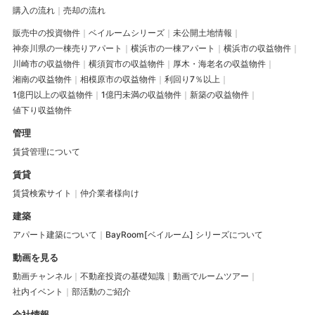
購入の流れ
売却の流れ
販売中の投資物件
ベイルームシリーズ
未公開土地情報
神奈川県の一棟売りアパート
横浜市の一棟アパート
横浜市の収益物件
川崎市の収益物件
横須賀市の収益物件
厚木・海老名の収益物件
湘南の収益物件
相模原市の収益物件
利回り7％以上
1億円以上の収益物件
1億円未満の収益物件
新築の収益物件
値下り収益物件
管理
賃貸管理について
賃貸
賃貸検索サイト
仲介業者様向け
建築
アパート建築について
BayRoom[ベイルーム] シリーズについて
動画を見る
動画チャンネル
不動産投資の基礎知識
動画でルームツアー
社内イベント
部活動のご紹介
会社情報