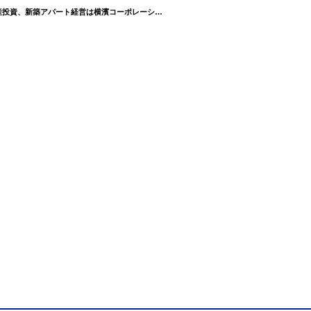
完成！【ベイルーム横浜長津田】現場進捗 2024年9月6日更新【更新】 | 神奈川の不動産投資、新築アパート経営は横濱コーポレーション