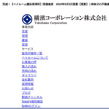
事業内容
売買
管理
建築
賃貸
サービス
販売中物件一覧
ベイルームについて
お客様の声
購入の流れ
売却の流れ
ギャラリー
会社案内
採用情報
お知らせ
ブログ
動画チャンネル
Inquiry
個別相談
login
ログイン