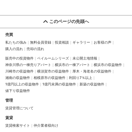
このページの先頭へ
売買
私たちの強み
無料会員登録
投資相談
ギャラリー
お客様の声
購入の流れ
売却の流れ
販売中の投資物件
ベイルームシリーズ
未公開土地情報
神奈川県の一棟売りアパート
横浜市の一棟アパート
横浜市の収益物件
川崎市の収益物件
横須賀市の収益物件
厚木・海老名の収益物件
湘南の収益物件
相模原市の収益物件
利回り7％以上
1億円以上の収益物件
1億円未満の収益物件
新築の収益物件
値下り収益物件
管理
賃貸管理について
賃貸
賃貸検索サイト
仲介業者様向け