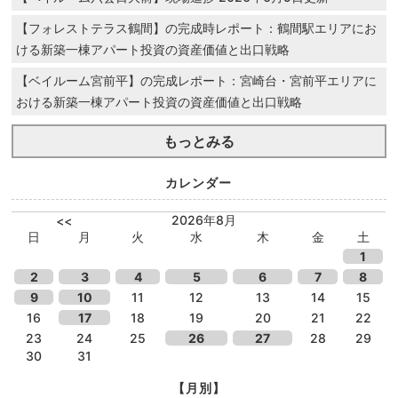
【フォレストテラス鶴間】の完成時レポート：鶴間駅エリアにお
ける新築一棟アパート投資の資産価値と出口戦略
【ベイルーム宮前平】の完成レポート：宮崎台・宮前平エリアに
おける新築一棟アパート投資の資産価値と出口戦略
もっとみる
カレンダー
2026年8月
<<
日
月
火
水
木
金
土
1
2
3
4
5
6
7
8
9
10
11
12
13
14
15
16
17
18
19
20
21
22
23
24
25
26
27
28
29
30
31
【月別】