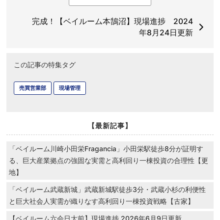
完成！【ベイルーム本鵠沼】現場進捗 2024
年8月24日更新
この記事の特集タグ
売買営業部
現場管理
【最新記事】
「ベイルーム川崎小田栄Fragancia」小田栄駅徒歩8分が証明す
る、巨大産業拠点の強固な実需と高利回り一棟投資の合理性【更
地】
「ベイルーム武蔵新城」武蔵新城駅徒歩3分・武蔵小杉の利便性
と巨大社会人実需が織りなす高利回り一棟投資戦略【古家】
【ベイルーム六会日大前】現場進捗 2026年6月9日更新