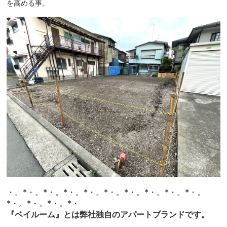
を高める事。
・。*・。*・。*・。*・。*・。*・。*・。*・。*・。
*・。*・。*・。*・
『ベイルーム』とは弊社独自のアパートブランドです。