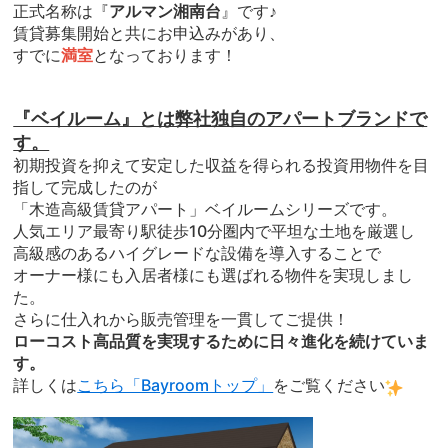
正式名称は『
アルマン湘南台
』です♪
賃貸募集開始と共にお申込みがあり、
すでに
満室
となっております！
『ベイルーム』とは弊社独自のアパートブランドで
す。
初期投資を抑えて安定した収益を得られる投資用物件を目
指して完成したのが
「木造高級賃貸アパート」ベイルームシリーズです。
人気エリア最寄り駅徒歩10分圏内で平坦な土地を厳選し
高級感のあるハイグレードな設備を導入することで
オーナー様にも入居者様にも選ばれる物件を実現しまし
た。
さらに仕入れから販売管理を一貫してご提供！
ローコスト高品質を実現するために日々進化を続けていま
す。
詳しくは
こちら「Bayroomトップ」
をご覧ください